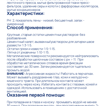
ленточного пресса, мытье фильтрованной ткани пресс-
фильтров, удаление серы и копоти с фарфоровых изоляторов,
мытье кондиционеров
Характеристики:
PH: 2, показатель пены - низкий, бесцветный, запах -
умеренный.
Способ применения:
Крупные, старые остатки цементных растворов:
без
разбавления.
Цементный налет, вызванный раствором для затирки швов
развести:
1:3-1:5.
Остатки грязи и извести:
1:5-1:15.
Пятна от ржавчины:
1:10-1:15.
Металлические поверхности рекомендуется нейтрализовать
после обработки щелочным составом с рн > 11. При
обработке металлических сплавов время фиксации
составляет до 30 мин. Затем рекомендуется тщательно
промыть водой.
ВНИМАНИЕ
:
Агрессивная жидкость! Работать в перчатках.
Может вызывать раздражение глаз, кожи и желудочно-
кишечного тракта. При длительном контакте может
проходить через кожу. Избегать контакта с глазами, кожей и
одеждой. Использовать в помещениях с достаточной
вентиляцией.
Оказание первой помощи:
При попадании в глаза и на кожу: промывать водой не менее
30 минут. При попадании внутрь: при проглатывании выпить 2-