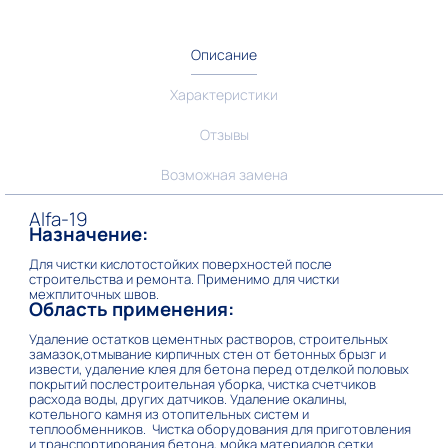
Описание
Характеристики
Отзывы
Возможная замена
Alfa-19
Назначение:
Для чистки кислотостойких поверхностей после
строительства и ремонта. Применимо для чистки
межплиточных швов.
Область применения:
Удаление остатков цементных растворов, строительных
замазок,отмывание кирпичных стен от бетонных брызг и
извести, удаление клея для бетона перед отделкой половых
покрытий послестроительная уборка, чистка счетчиков
расхода воды, других датчиков. Удаление окалины,
котельного камня из отопительных систем и
теплообменников. Чистка оборудования для приготовления
и транспортирования бетона, мойка материалов сетки