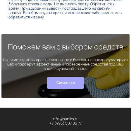
3 больших стакана воды. Не вызывать рвоту. Обратиться к
врачу. При вдыхании вывести пострадавшего на свежий
воздух. В любом случае при появлении каких-либо симптомов
обратиться к врачу.
Поможем вам с выбором средств
Наши менеджеры профессионально и бесплатно проконсультируют
Вас и подберут эффективные и проверенные средства под Ваш
индивидуальный запрос
Связаться
info@saniks.ru
+7 (495) 507 05 77