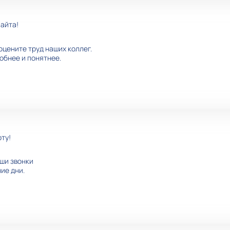
айта!
оцените труд наших коллег.
добнее и понятнее.
ту!
ши звонки
ие дни.