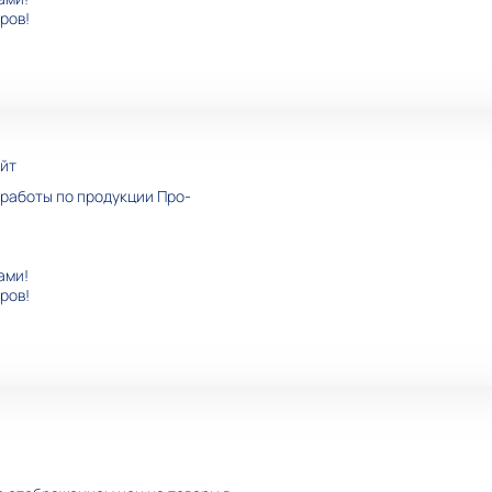
ров!
йт
работы по продукции Про-
ами!
ров!