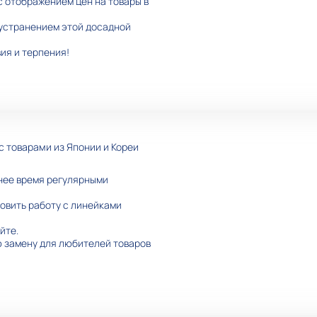
 отображением цен на товары в
устранением этой досадной
ия и терпения!
 товарами из Японии и Кореи
нее время регулярными
овить работу с линейками
йте.
 замену для любителей товаров