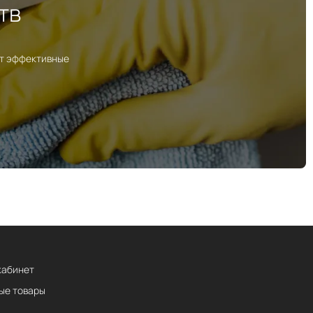
тв
ут эффективные
кабинет
ые товары