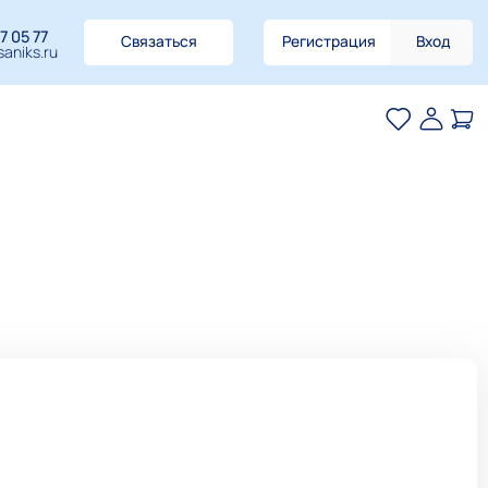
7 05 77
Связаться
Регистрация
Вход
aniks.ru