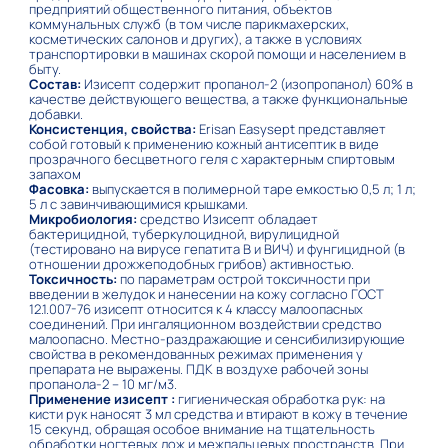
предприятий общественного питания, объектов
коммунальных служб (в том числе парикмахерских,
косметических салонов и других), а также в условиях
транспортировки в машинах скорой помощи и населением в
быту.
Состав:
Изисепт содержит пропанол-2 (изопропанол) 60% в
качестве действующего вещества, а также функциональные
добавки.
Консистенция, свойства:
Erisan Easysept представляет
собой готовый к применению кожный антисептик в виде
прозрачного бесцветного геля с характерным спиртовым
запахом
Фасовка:
выпускается в полимерной таре емкостью 0,5 л; 1 л;
5 л с завинчивающимися крышками.
Микробиология:
средство Изисепт обладает
бактерицидной, туберкулоцидной, вирулицидной
(тестировано на вирусe гепатита В и ВИЧ) и фунгицидной (в
отношении дрожжеподобных грибов) активностью.
Токсичность:
по параметрам острой токсичности при
введении в желудок и нанесении на кожу согласно ГОСТ
12.1.007-76 изисепт относится к 4 классу малоопасных
соединений. При ингаляционном воздействии средство
малоопасно. Местно-раздражающие и сенсибилизирующие
свойства в рекомендованных режимах применения у
препарата не выражены. ПДК в воздухе рабочей зоны
пропанола-2 – 10 мг/м3.
Применение изисепт :
гигиеническая обработка рук: на
кисти рук наносят 3 мл средства и втирают в кожу в течение
15 секунд, обращая особое внимание на тщательность
обработки ногтевых лож и межпальцевых пространств. При