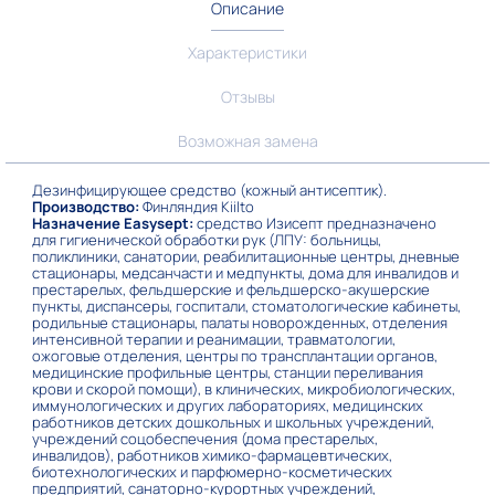
Описание
Характеристики
Отзывы
Возможная замена
Дезинфицирующее средство (кожный антисептик).
Производство:
Финляндия Kiilto
Назначение Easysept:
средство Изисепт предназначено
для гигиенической обработки рук (ЛПУ: больницы,
поликлиники, санатории, реабилитационные центры, дневные
стационары, медсанчасти и медпункты, дома для инвалидов и
престарелых, фельдшерские и фельдшерско-акушерские
пункты, диспансеры, госпитали, стоматологические кабинеты,
родильные стационары, палаты новорожденных, отделения
интенсивной терапии и реанимации, травматологии,
ожоговые отделения, центры по трансплантации органов,
медицинские профильные центры, станции переливания
крови и скорой помощи), в клинических, микробиологических,
иммунологических и других лабораториях, медицинских
работников детских дошкольных и школьных учреждений,
учреждений соцобеспечения (дома престарелых,
инвалидов), работников химико-фармацевтических,
биотехнологических и парфюмерно-косметических
предприятий, санаторно-курортных учреждений,