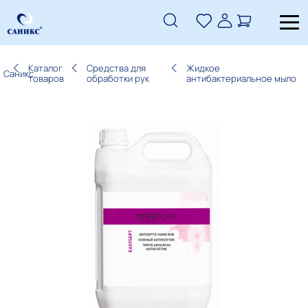
Каталог
Средства для
Жидкое
Саникс
товаров
обработки рук
антибактериальное мыло