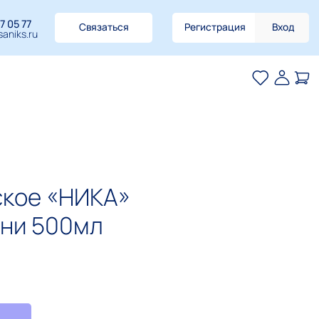
7 05 77
Связаться
Регистрация
Вход
aniks.ru
ское «НИКА»
зни 500мл