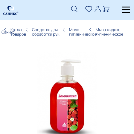
Каталог
Средства для
Мыло
Мыло жидкое
Саникс
товаров
обработки рук
гигиеническое
гигиеническое