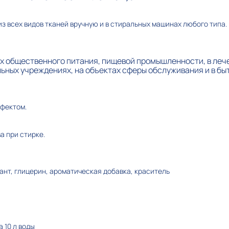
з всех видов тканей вручную и в стиральных машинах любого типа.
х общественного питания, пищевой промышленности, в леч
ьных учреждениях, на объектах сферы обслуживания и в бы
фектом.
а при стирке.
ант, глицерин, ароматическая добавка, краситель
а 10 л воды