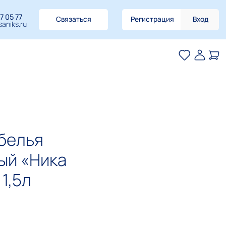
7 05 77
Связаться
Регистрация
Вход
aniks.ru
белья
ый «Ника
1,5л