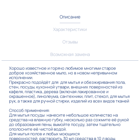
Описание
Характеристики
Отзывы
Возможная замена
Хорошо известное и горячо любимое многими старое
доброе хозяйственное мыло, но в новом непривычном
исполнении.
Прекрасно подойдёт для для мытья и обезжиривания пола,
стен, посуды, кухонной утвари, внешних поверхностей из
кафеля, пластика, дерева (включая лакированное и
окрашенное), линолеума, сантехники, плит, стекол, для мытья
рук, а также для ручной стирки, изделий из всех видов тканей
Способ применения:
Для мытья посуды: нанесите небольшое количество на
средства на влажную губку, несколько раз сожмите её рукой
до образования пены, вымойте посуду, затем тщательно
ополосните её чистой водой.
Для мытья полов и любых моющихся
поверхностей: растворить 30 мл средства в 10 л воды.