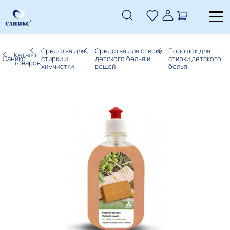
Средства для
Средства для стирки
Порошок для
Каталог
Саникс
стирки и
детского белья и
стирки детского
товаров
химчистки
вещей
белья