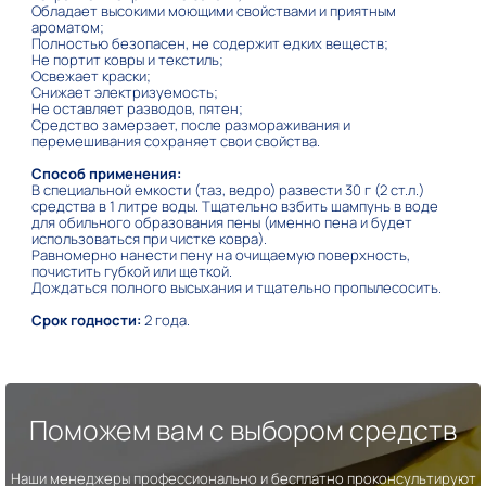
Обладает высокими моющими свойствами и приятным
ароматом;
Полностью безопасен, не содержит едких веществ;
Не портит ковры и текстиль;
Освежает краски;
Снижает электризуемость;
Не оставляет разводов, пятен;
Средство замерзает, после размораживания и
перемешивания сохраняет свои свойства.
Способ применения:
В специальной емкости (таз, ведро) развести 30 г (2 ст.л.)
средства в 1 литре воды. Тщательно взбить шампунь в воде
для обильного образования пены (именно пена и будет
использоваться при чистке ковра).
Равномерно нанести пену на очищаемую поверхность,
почистить губкой или щеткой.
Дождаться полного высыхания и тщательно пропылесосить.
Срок годности:
2 года.
Поможем вам с выбором средств
Наши менеджеры профессионально и бесплатно проконсультируют