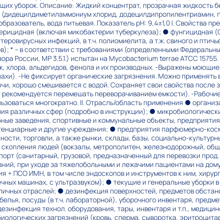
щих уборок. Описание: Жидкий концентрат, прозрачная жидкость б
 (дидецилдиметиламмониум хлорид, додецилдипропилентриамин, 
бразователь, вода питьевая. Показатель pH: 9,4±1,0 I. Свойства п
ктерицидная (включая микобактерии туберкулеза); ● фунгицидная (C
еровирусных инфекций, в т.ч. полиомиелита, а т.ж. свиного и птичь
в); * – в соответствии с требованиями (определенными Федеральны
а России, МР 3.5.1.) испытан на Mycobacterium terrae АТСС 15755.
к, хлора, альдегидов, фенола и их производных. -Выражены моющи
ахи). -Не фиксирует органические загрязнения. Можно применять 
рючи, хорошо смешивается с водой. Сохраняет свои свойства после
я рекомендуется перемешать переворачиванием емкости). -Рабочие
ользоваться многократно. II. Отрасль/область применения ● орган
ия различных сфер (подробно в инструкции); ● микробиологическ
ные заведения, спортивные и коммунальные объекты, предприятия
тенциарные и другие учреждения; ● предприятия парфюмерно-кос
сти, торговли, а также рынки, склады, базы, социально-культурн
о скопления людей (вокзалы, метрополитен, железнодорожный, об
орт (санитарный, грузовой, предназначенный для перевозки прод. пи
ий, при уходе за тяжелобольными и лежачими пациентами на дому. 
 + ПСО ИМН, в том числе эндоскопов и инструментов к ним, хирург
моечных машинах, с ультразвуком); ● текущие и генеральные уборки 
ичных отраслей; ● дезинфекция поверхностей, предметов обстано
 белья, посуды (в т.ч. лабораторной), уборочного инвентаря, предм
дезинфекция технол. оборудования, тары, инвентаря и т.п., медицин
иологических загрязнений (кровь, сперма, сыворотка, эритроцита