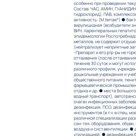
особенно при проведении теку
Состав: ЧАС, АМИН, ГУАНИДИН
гидрохлорид), ПАВ, комплексоо
активность: (M.terrae*) ● ба
вирулицидная (возбудители энт
ВИЧ, парентеральных гепатито
эпидемиологии Роспотребнадзор
металлов, не содержит отдуше
(нейтрализует неприятные зап
-Препарат и его р/р-ры не го
оттаивания (после оттаивани
течение 30 суток и могут исп
различного профиля, учрежден
дошкольные учреждения и учеб
общественного питания, пени
фармацевтической промышленно
отдыха и др. ● места большог
водный транспорт), автотрансп
очагах инфекционных заболеван
дезинфекция, ПСО, дезинфекция
инструментов (в т.ч. в спец. 
различной специализации разл
сан-тех. оборудования, обуви,
воздуха и сист.вентиляции; ● 
утилизацией; ● дезинфекция б