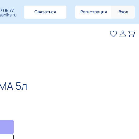
7 05 77
Связаться
Регистрация
Вход
aniks.ru
МА 5л