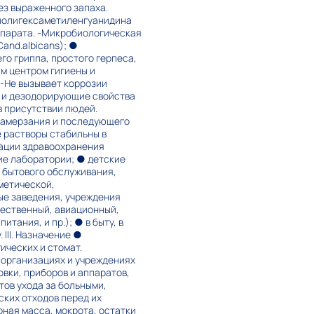
ез выраженного запаха.
полигексаметиленгуанидина
репарата. -Микробиологическая
and.albicans); ●
его гриппа, простого герпеса,
м центром гигиены и
 -Не вызывает коррозии
е и дезодорирующие свойства
в присутствии людей.
 замерзания и последующего
 растворы стабильны в
изации здравоохранения
ие лаборатории; ● детские
 бытового обслуживания,
метической,
ые заведения, учреждения
щественный, авиационный,
тания, и пр.); ● в быту, в
III. Назначение ●
ических и стомат.
в организациях и учреждениях
вки, приборов и аппаратов,
етов ухода за больными,
ских отходов перед их
рная масса, мокрота, остатки