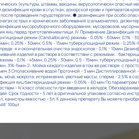
гических (культуры, штаммы, вакцины, вирусологически опасный ма
 дезинфекция крови в сгустках, донорской крови и препаратов кро
 после проведения гирудотерапии; ● дезинфекция при особо опасн
очагах острых и хронических заболеваний (сальмонеллез, дизентери
зинфекция мусороуборочного оборудования, мусоровозов, мусорны
ия яиц перед приготовлением пищи. IV. Применение Дезинфекция п
нгицидный режим (Cand.albicans) режимы - 0,05% - 60мин; 0,1% - 30
5мин; 0,25% - 30мин; 0,5% - 15мин туберкулоцидный режим - 0,25%
едв- я и окончательная очистка эндоскопов - 0,1% - 10мин Дезинф
чивание изделий в растворе в соответствии с режимами. : бактери
ежимы - 0,1% - 45мин; 0,25% - 30мин; 0,5 – 15мин; туберкулоцидный
н; 3%-5мин 2.. Мойка каждого изделия в том же растворе: с просто
 мин 3.Ополаскивание водой Проточной – 3 мин Дистиллированной –
, моча, мокрота, испражнения, рвотные массы, сперма - 2,5% в соо
фекция яиц бактерицидный режим - 0,05% - 60 мин По параметрам то
ствам – IV класс опасности при введении в желудок. Обеззаражив
ей. Срок годности – 5 лет в оригинальной упаковке согласно инст
1л, канистры емкостью – 5л. К данному препарату Вы можете приоб
МА" 100шт