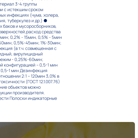
териал 3-4 группы
ви с истекшим сроком
ых инфекциях (чума, холера,
я, туберкулез и др.) ●
х баков и мусоросборников,
оверхностей,расход средства
мин; 0,2% - 15мин, 0,5% - 5мин
-60мин; 0,5%-45мин; 1%-30мин;
екция (в т.ч. совмещенная с
цидный, вирулицидный
 режим - 0,25%-60мин;
й конфигурацией – 0,5-1 мин
 0,5-1 мин Дезинфекция
тношении 2:1 – 120мин 3,0% в
ксичности (ГОСТ 12.1.007.76)
ание объектов можно
рукции производителя.
рести Полоски индикаторные