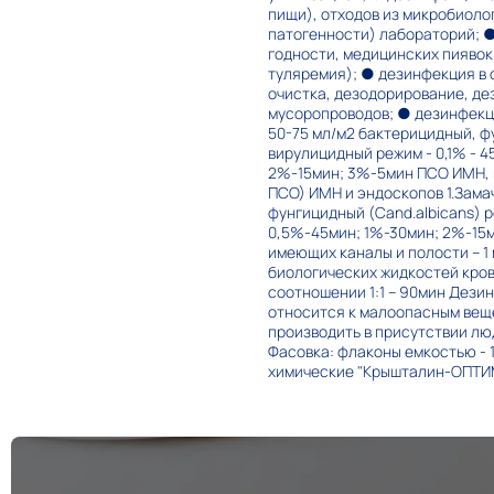
пищи), отходов из микробиоло
патогенности) лабораторий; ●
годности, медицинских пиявок
туляремия); ● дезинфекция в 
очистка, дезодорирование, де
мусоропроводов; ● дезинфекц
50-75 мл/м2 бактерицидный, фу
вирулицидный режим - 0,1% - 4
2%-15мин; 3%-5мин ПСО ИМН, пр
ПСО) ИМН и эндоскопов 1.Зама
фунгицидный (Cand.albicans) р
0,5%-45мин; 1%-30мин; 2%-15ми
имеющих каналы и полости – 1
биологических жидкостей кровь
соотношении 1:1 – 90мин Дезин
относится к малоопасным веще
производить в присутствии люд
Фасовка: флаконы емкостью - 
химические "Крышталин-ОПТИ