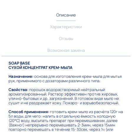
Описание
Характеристики
Отзывы
Возможная замена
SOAP BASE
СУХОЙ КОНЦЕНТРАТ КРЕМ-МЫЛА
Назначение:
основа для изготовления крем-мыла для мытья
рук, применимого с дозаторами различного типа.
Свойства:
порошок водорастворимый нейтральный
ароматизированный. Раствор эффективен против жировых,
улично-бытовых и др. загрязнений. В готовом виде мыло не
сушит и не раздражает кожу. Пожаро- и взрывобезопасный.
Способ применения:
готовить крем-мыло из расчёта 120г на
5л воды, для чего: налить в отдельную ёмкость холодную
(20°С) воду, высыпать препарат при перемешивании, далее
(Важно!) непрерывно перемешивать 2-3мин, через 15мин
повторно перемешать в течение 15-30сек, через 1ч (или