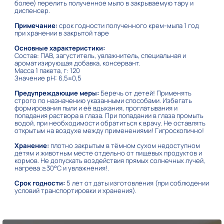
более) перелить полученное мыло в закрываемую тару и
диспенсер.
Примечание:
срок годности полученного крем-мыла 1 год
при хранении в закрытой таре
Основные характеристики:
Состав: ПАВ, загуститель, увлажнитель, специальная и
ароматизирующая добавка, консервант.
Масса 1 пакета, г: 120
Значение pH: 6,5±0,5
Предупреждающие меры:
Беречь от детей! Применять
строго по назначению указанными способами. Избегать
формирования пыли и её вдыхания, проглатывания и
попадания раствора в глаза. При попадании в глаза промыть
водой, при необходимости обратиться к врачу. Не оставлять
открытым на воздухе между применениями! Гигроскопично!
Хранение:
плотно закрытым в тёмном сухом недоступном
детям и животным месте отдельно от пищевых продуктов и
кормов. Не допускать воздействия прямых солнечных лучей,
нагрева ≥30°С и увлажнения!.
Срок годности:
5 лет от даты изготовления (при соблюдении
условий транспортировки и хранения).