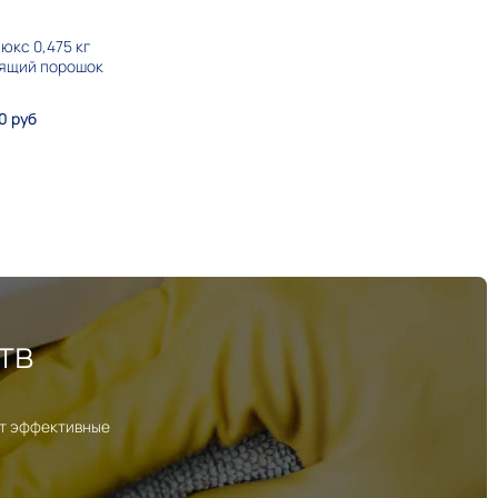
юкс 0,475 кг
ящий порошок
0 руб
тв
ут эффективные