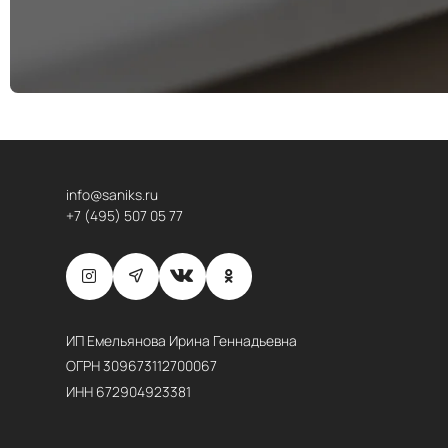
info@saniks.ru
+7 (495) 507 05 77
ИП Емельянова Ирина Геннадьевна
ОГРН 309673112700067
ИНН 672904923381