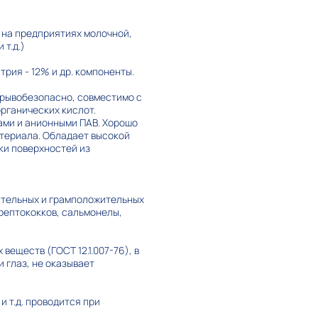
 на предприятиях молочной,
т.д.)
рия - 12% и др. компоненты.
взрывобезопасно, совместимо с
рганических кислот.
ами и анионными ПАВ. Хорошо
атериала. Обладает высокой
ки поверхностей из
ательных и грамположительных
трептококков, сальмонелы,
веществ (ГОСТ 12.1.007-76), в
 глаз, не оказывает
 т.д. проводится при