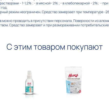
астворами - 1-1,2% ; - в мясной- 2% ; - в хлебопекарной - 2%; - пр
1 год.
рный режим неограничен. Средство замерзает при температуре -2
 можно проводить в присутствии персонала. Поверхности из алюми
твом. Средство замерзает и при размораживании потребительские
С этим товаром покупают