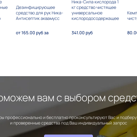
е
Ника-Сила кислорода 1
нные
Дезинфицирующее
кг средство чистящее
средство для рук Ника-
универсальное
Кемл
р
Антисептик аквамусс
кислородосодержащее
чист
от 165.00 руб за
341.00 руб
80.0
оможем вам с выбором средс
ы профессионально и бесплатно проконсультируют Вас и подбер
и проверенные средства под Ваш индивидуальный запрос