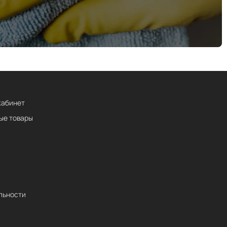
кабинет
ые товары
льности