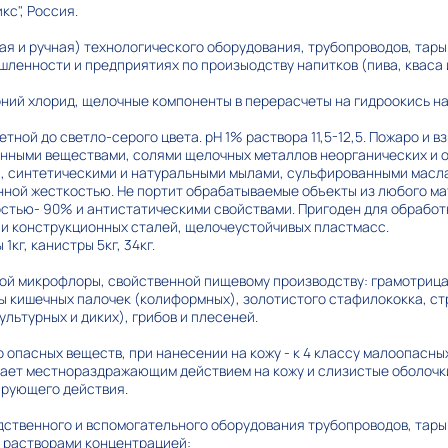
кс", Россия.
я и ручная) технологического оборудования, трубопроводов, тары
ленности и предприятиях по произыодству напитков (пива, кваса и 
ий хлорид, щелочные компоненты в перерасчеты на гидроокись нат
тной до светло-серого цвета. рН 1% раствора 11,5-12,5. Пожаро и 
нными веществами, солями щелочных металлов неорганических и о
, синтетическими и натуральными мылами, сульфированными масл
нной жесткостью. Не портит обрабатываемые объекты из любого м
тью- 90% и антистатическими свойствами. Пригоден для обработ
и конструкционных сталей, щелочеустойчивых пластмасс.
кг, канистры 5кг, 34кг.
ной микрофлоры, свойственной пищевому производству: грамотриц
ппы кишечных палочек (колиформных), золотистого стафилококка, с
льтурных и диких), грибов и плесеней.
 опасных веществ, при нанесении на кожу - к 4 классу малоопасных 
ает местнораздражающим действием на кожу и слизистые оболочки
рующего действия.
ственного и вспомогательного оборудования трубопроводов, тары и
 растворами концентрацией: