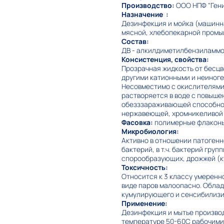
Производство:
OOO НПФ "Гени
Назначение :
Дезинфекция и мойка (машинна
мясной, хлебопекарной промыш
Состав:
ДВ - алкилдиметилбензиламмон
Консистенция, свойства:
Прозрачная жидкость от бесцве
другими катионными и неиноге
Несовместимо с окислителями
растворяется в воде с повыше
обезззараживающей способнос
нержавеющей, хромникеливой 
Фасовка:
полимерные флаконы 1
Микробиология:
Активно в отношении патоген
бактерий, в т.ч. бактерий гру
спорообразующих, дрожжей (ку
Токсичность:
Относится к 3 классу умеренно
виде паров малоопасно. Облад
кумулирующего и сенсибилизи
Применение:
Дезинфекция и мытье производ
температуре 50-60С рабочими