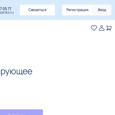
7 05 77
Связаться
Регистрация
Вход
aniks.ru
ирующее
о