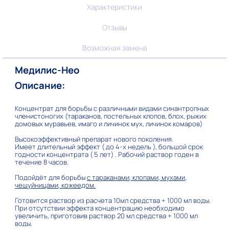
Характеристики
Отзывы
Возможная замена
Медилис-Нео
Описание:
Концентрат для борьбы с различными видами синантропных
членистоногих (тараканов, постельных клопов, блох, рыжих
домовых муравьев, имаго и личинок мух, личинок комаров)
Высокоэффективный препарат нового поколения.
Имеет длительный эффект ( до 4-х недель ), большой срок
годности концентрата ( 5 лет) . Рабочий раствор годен в
течение 8 часов.
Подойдёт для борьбы
с тараканами, клопами, мухами,
чешуйницами, кожеедом
.
Готовится раствор из расчета 10мл средства + 1000 мл воды.
При отсутствии эффекта концентрацию необходимо
увеличить, приготовив раствор 20 мл средства + 1000 мл
воды.