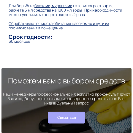
Для борьбы с
блохами, муравьями
готовится раствор из
расчета 5 мл средства на 1000 мл воды. При необходимости
можно увеличить концентрацию в 2 раза.
Обрабатываются места обитания насекомых и пути их
проникновения в помещение
Срок годности:
60 месяцев
Поможем вам с выбором средств
Наши менеджеры профессионально и бесплатно проконсультируют
Вас и подберут эффективные и проверенные средства под Ваш
индивидуальный запрос
Связаться