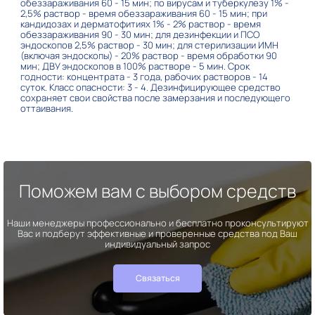
обеззараживания 60 - 15 мин; по вирусам и туберкулезу 1% -
2,5% раствор - время обеззараживания 60 - 15 мин; при
кандидозах и дерматофитиях 1% - 2% раствор - время
обеззараживания 90 - 30 мин; для дезинфекции и ПСО
эндоскопов 2,5% раствор - 30 мин; для стерилизации ИМН
(включая эндоскопы) - 20% раствор - время обработки 90
мин; ДВУ эндоскопов в 100% растворе - 5 мин. Срок
годности: концентрата - 3 года, рабочих растворов - 14
суток. Класс опасности: 3 - 4. Дезинфицирующее средство
сохраняет свои свойства после замерзания и последующего
оттаивания.
Поможем вам с выбором средств
Наши менеджеры профессионально и бесплатно проконсультируют
Вас и подберут эффективные и проверенные средства под Ваш
индивидуальный запрос
Связаться