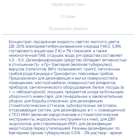
Характеристики
Отзывы
Возможная замена
Концентрат, прозрачная жидкость светло-желтого цвета.
ДВ: 25% алкилдиметилбензиламмония хлорида (ЧАС), 0,8%
глутарового альдегида (ГА) и 7% глиоксаля, а также
неионогенный ПАВ, отдушки, вода; pH средства составляет
4,5 - 6,5. Дезинфицирующее средство обладает активностью
в отношении Гр- и Гр+ бактерий (включая туберкулез),
вирусов (гепатитов, ВИЧ, полиомиелит, грипп), патогенных
грибов рода Кандида и Трихофитон, плесневых грибов.
Предназначен для дезинфекции и мытья поверхностей в
помещениях, жесткой мебели, поверхностей аппаратов,
приборов, сантехнического оборудования, белья, посуды (в
т. ч. лабораторной), игрушек, предметов ухода за больными,
уборочного инвентаря; для генеральных и заключительных
уборок, для борьбы сплесенью, для дезинфекции
стоматологических оттисков, зубопротезных заготовок,
отсасывающих систем, для дезинфекции, в т. ч. совмещенной
с ПСО ИМН (включая хирургические и стоматологические
инструменты, эндоскопы и инструменты к ним), для ДВУ
эндоскопов, для стерилизации ИМН, для дезинфекции
медотходов перед утилизацией. Режимы дезинфекции: по
бактериям (кроме туберкулеза) 0,5% - 2% раствор - время