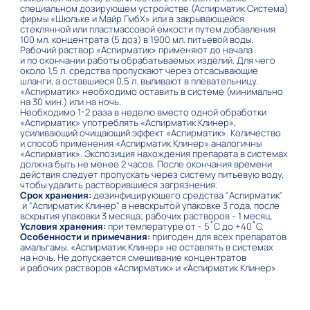
специальном дозирующем устройстве (Аспирматик Система)
фирмы «Шюльке и Майр ГмбХ» или в закрывающейся
стеклянной или пластмассовой емкости путем добавления
100 мл. концентрата (5 доз) в 1900 мл. питьевой воды.
Рабочий раствор «Аспирматик» применяют до начала
и по окончании работы обрабатываемых изделий. Для чего
около 1,5 л. средства пропускают через отсасывающие
шланги, а оставшиеся 0,5 л. выливают в плевательницу.
«Аспирматик» необходимо оставить в системе (минимально
на 30 мин.) или на ночь.
Необходимо 1-2 раза в неделю вместо одной обработки
«Аспирматик» употреблять «Аспирматик Клинер»,
усиливающий очищающий эффект «Аспирматик». Количество
и способ применения «Аспирматик Клинер» аналогичны
«Аспирматик». Экспозиция нахождения препарата в системах
должна быть не менее 2 часов. После окончания времени
действия следует пропускать через систему питьевую воду,
чтобы удалить растворившиеся загрязнения.
Срок хранения:
дезинфицирующего средства "Аспирматик"
и "Аспирматик Клинер" в невскрытой упаковке 3 года, после
вскрытия упаковки 3 месяца; рабочих растворов - 1 месяц.
Условия хранения:
при температуре от - 5˚С до +40˚С.
Особенности и примечания:
пригоден для всех препаратов
амальгамы. «Аспирматик Клинер» не оставлять в системах
на ночь. Не допускается смешивание концентратов
и рабочих растворов «Аспирматик» и «Аспирматик Клинер».