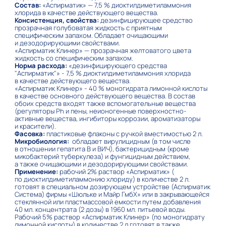
Состав:
«Аспирматик» — 7,5 % диоктилдиметиламмония
хлорида в качестве действующего вещества.
Консистенция, свойства:
дезинфицирующее средство
прозрачная голубоватая жидкость с приятным
специфическим запахом. Обладает очищающими
и дезодорирующими свойствами.
«Аспирматик Клинер» — прозрачная желтоватого цвета
жидкость со специфическим запахом.
Норма расхода:
«дезинфицирующего средства
"Аспирматик"» - 7,5 % диоктилдиметиламмония хлорида
в качестве действующего вещества.
«Аспирматик Клинер» - 40 % моногидрата лимонной кислоты
в качестве основного действующего вещества. В состав
обоих средств входят также вспомогательные вещества
(регуляторы Ph и пены, неионогенные поверхностно-
активные вещества, ингибиторы коррозии, ароматизаторы
и красители).
Фасовка:
пластиковые флаконы с ручкой вместимостью 2 л.
Микробиология:
обладает вирулицидным (в том числе
в отношении гепатита В и ВИЧ), бактерицидным (кроме
микобактерий туберкулеза) и фунгицидным действием,
а также очищающими и дезодорирующими свойствами.
Применение:
рабочий 2% раствор «Аспирматик» (
по диоктилдиметиламмонию хлориду) в количестве 2 л.
готовят в специальном дозирующем устройстве (Аспирматик
Система) фирмы «Шюльке и Майр ГмбХ» или в закрывающейся
стеклянной или пластмассовой емкости путем добавления
40 мл. концентрата (2 дозы) в 1960 мл. питьевой воды.
Рабочий 5% раствор «Аспирматик Клинер» (по моногидрату
лимонной кислоты) в количестве 2 л готовят в также