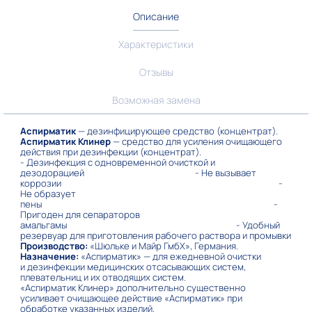
Описание
Характеристики
Отзывы
Возможная замена
Аспирматик
— дезинфицирующее средство (концентрат).
Аспирматик Клинер
— средство для усиления очищающего
действия при дезинфекции (концентрат).
- Дезинфекция с одновременной очисткой и
дезодорацией - Не вызывает
коррозии -
Не образует
пены -
Пригоден для сепараторов
амальгамы - Удобный
резервуар для приготовления рабочего раствора и промывки
Производство:
«Шюльке и Майр ГмбХ», Германия.
Назначение:
«Аспирматик» — для ежедневной очистки
и дезинфекции медицинских отсасывающих систем,
плевательниц и их отводящих систем.
«Аспирматик Клинер» дополнительно существенно
усиливает очищающее действие «Аспирматик» при
обработке указанных изделий.