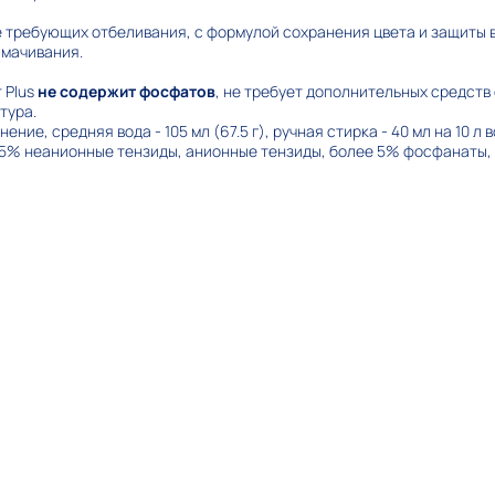
не требующих отбеливания, с формулой сохранения цвета и защиты 
амачивания.
 Plus
не содержит фосфатов
, не требует дополнительных средств 
тура.
ние, средняя вода - 105 мл (67.5 г), ручная стирка - 40 мл на 10 л в
15% неанионные тензиды, анионные тензиды, более 5% фосфанаты,