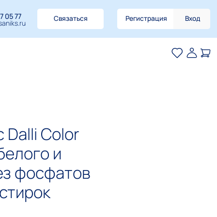
7 05 77
Связаться
Регистрация
Вход
aniks.ru
Dalli Color
белого и
ез фосфатов
 стирок