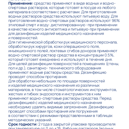
Применение:
средство применяют в виде водных и водно-
спиртовых растворов, которые готовят в посуде из любого
материала в соответствии с расчетами. Для приготовления
водных растворов средства используют питьевую воду. Для
приготовления водно-спиртовых растворов используют 96%
этиловый спирт и воду: дистиллированную -при применении
в качестве кожного антисептика и питьевую-при применении
для дезинфекции изделий медицинского назначения
и поверхностей.
Для гигиенической обработки рук медицинского персонала,
обработки рук хирургов, кожи операционого поля,
инъекционного полей, локтевых сгибов доноров применяют
водно-спиртовой раствор средства в концентрации 0.5%,
который готовят ежедневно и используют в течение дня.
Для целей дезинфекции поверхностей в помещениях (стены,
пол и др.), санитарно- технического оборудования
применяют водные растворы средства. Дезинфекцию
проводят способом протирания.
Для обработки небольших по площади поверхностей
и изделий медицинского назначения из различных
материалов, в том числе стоматологических инструментов,
жестких и гибких эндоскопов и инструментов к ним
применяют водно-спиртовые растворы средства. Перед
дезинфекцией с изделий медицинского назначения
необходимо удалять видимые загрязнения. Дезинфекцию
проводят способами протирания или погружения
в соответствии с режимами представленными в таблицах
методических указаний.
Срок годности:
2 года в закрытой упаковке производителя
при температуре от 0 до +25. Рабочих растворов (водных