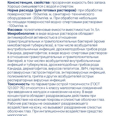
Консистенция, свойства:
прозрачная жидкость без запаха.
Хорошо смешивается с водой и спиртом.
Норма расхода (для готовых растворов):
при обработке
поверхностей -150мл/кв. м, санитарно-технического
оборудования -200мл/кв. м. При обработке небольших
по площади поверхностей водно-спиртовыми растворами
-100мл/кв. м.
Фасовка:
полиэтиленовые емкости вместимостью 1л, 5л.
Микробиология:
в виде водных растворов обладает
антимикробной активностью в отношении
грамотрицательных и грамположительных бактерий (кроме
микобактерий туберкулеза), в том числе возбудителей
внутрибольничных инфекций, дрожжеподобных грибов рода
Кандида, дерматофитов; в виде водно-спиртовых растворов-
в отношении грамотрицательных и грамположительных
бактерий, в том числен возбудителей внутрибольничных
инфекций и туберкулеза, дрожжеподобных грибов рода
Кандида, дерматофитов, вирусов гепатитов , ВИЧ, герпеса,
ротавирусных гастроэнтеритов, энтеровирусных инфекций,
полиомиелита, гриппа и других возбудителей острых
респираторных вирусных инфекций.
Токсичность:
по параметрам острой токсичности (ГОСТ
12.1.007-76) относится к 4 классу малоопасных соединений
при введении в желудок и нанесении на кожу. В виде
концентрата обладает раздражающим действием при
воздействии на кожные покровы и слизистые оболочки глаз.
Рабочие растворы не оказывают раздражающего
воздействия на кожу, но вызывают раздражение слизстых
оболочек глаз. При ингаляционном воздействии средство
малоопасно.