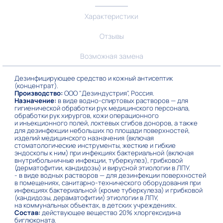
Характеристики
Отзывы
Возможная замена
Дезинфицирующее средство и кожный антисептик
(концентрат).
Производство:
ООО "Дезиндустрия", Россия.
Назначение:
в виде водно-спиртовых растворов — для
гигиенической обработки рук медицинского персонала,
обработки рук хирургов, кожи операционного
и инъекционного полей, локтевых сгибов доноров, а также
для дезинфекции небольших по площади поверхностей,
изделий медицинского назначения (включая
стоматологические инструменты, жесткие и гибкие
эндоскопы к ним) при инфекциях бактериальной (включая
внутрибольничные инфекции, туберкулез), грибковой
(дерматофитии, кандидозы) и вирусной этиологии в ЛПУ.
- в виде водных растворов — для дезинфекции поверхностей
в помещениях, санитарно-технического оборудования при
инфекциях бактериальной (кроме туберкулеза) и грибковой
(кандидозы, дераматофитии) этиологии в ЛПУ,
на коммунальных объектах, в детских учреждениях.
Состав:
действующее вещество 20% хлоргексидина
биглюконата.