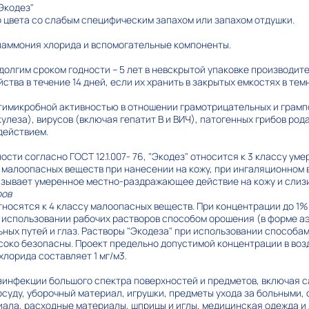
Экодез"
о цвета со слабым специфическим запахом или запахом отдушки.
аммония хлорида и вспомогательные компоненты.
долгим сроком годности – 5 лет в невскрытой упаковке производит
ства в течение 14 дней, если их хранить в закрытых емкостях в тем
нтимикробной активностью в отношении грамотрицательных и грам
леза), вирусов (включая гепатит В и ВИЧ), патогенных грибов род
действием.
сти согласно ГОСТ 12.1.007- 76, "Экодез" относится к 3 классу ум
у малоопасных веществ при нанесении на кожу, при ингаляционном 
зывает умеренное местно-раздражающее действие на кожу и слизи
ров
тносятся к 4 классу малоопасных веществ. При концентрации до 1%
 использовании рабочих растворов способом орошения (в форме а
ных путей и глаз. Растворы "Экодеза" при использовании способа
око безопасны. Проект предельно допустимой концентрации в воз
лорида составляет 1 мг/м3.
зинфекции большого спектра поверхностей и предметов, включая 
суду, уборочный материал, игрушки, предметы ухода за больными, 
ала, расходные материалы, шприцы и иглы, медицинская одежда и 