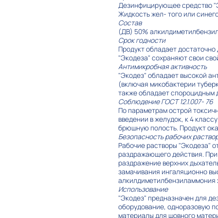
Дезинфицирующее средство "
Жидкость жел- того или синег
Состав
(ДВ) 50% алкилдиметилбензил
Срок годности
Продукт обладает достаточно 
"Экодеза" сохраняют свои свой
Антимикробная активность
"Экодез" обладает высокой а
(включая микобактерии туберку
также обладает спороцидным 
Соблюдение ГОСТ 12.1.007- 76
По параметрам острой токсично
введении в желудок, к 4 класс
брюшную полость. Продукт ока
Безопасность рабочих раство
Рабочие растворы "Экодеза" о
раздражающего действия. При
раздражение верхних дыхатель
замачивания ингаляционно выс
алкилдиметилбензиламмония х
Использование
"Экодез" предназначен для де
оборудование, одноразовую по
материалы для шовного матери