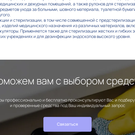
едицинских и дежурных помещений, а также рулонов для стерилиз
предметов ухода за больными, шовного материала, туалетной бумаг
угого.
кции и стерилизации, в том числе совмещенной с предстерилизаци
изделий медицинского назначения из различных материалов, вклю
куляторы. Применяется также для стерилизации жестких и гибких 
их учреждениях и для дезинфекции эндоскопов высокого уровня.
оможем вам с выбором средс
ы профессионально и бесплатно проконсультируют Вас и подбер
и проверенные средства под Ваш индивидуальный запрос
Связаться