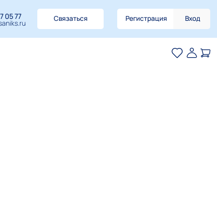
7 05 77
Связаться
Регистрация
Вход
aniks.ru