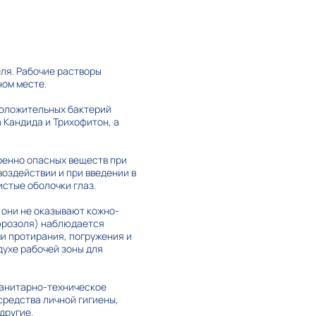
еля. Рабочие растворы
ном месте.
положительных бактерий
а Кандида и Трихофитон, а
еренно опасных веществ при
воздействии и при введении в
стые оболочки глаз.
 они не оказывают кожно-
эрозоля) наблюдается
ми протирания, погружения и
духе рабочей зоны для
санитарно-техническое
средства личной гигиены,
другие.