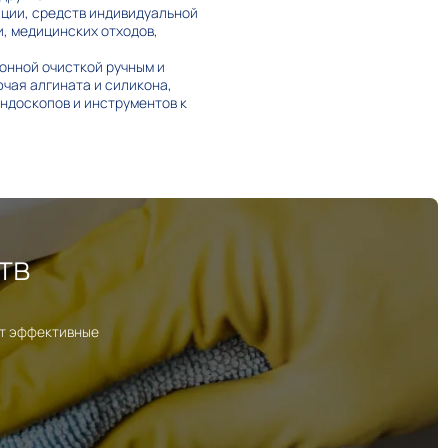
ации, средств индивидуальной
и, медицинских отходов,
онной очисткой ручным и
чая алгината и силикона,
эндоскопов и инструментов к
тв
ут эффективные