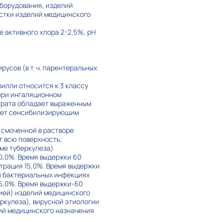
борудования, изделий
истки изделий медицинского
 активного хлора 2-2,5%, pH
русов (в т. ч. парентеральных
рилли относится к 3 классу
 при ингаляционном
нтрата обладает выраженным
дает сенсибилизирующим
 смоченной в растворе
т всю поверхность;
ме туберкулеза)
0,0%. Время выдержки 60
нтрация 15,0%. Время выдержки
и бактериальных инфекциях
5,0%. Время выдержки-60
ией) изделий медицинского
ркулеза), вирусной этиологии
лий медицинского назначения