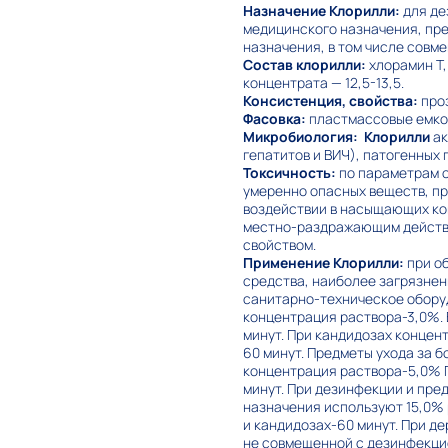
Назначение Клорилли:
для де
медицинского назначения, пре
назначения, в том числе совм
Состав клорилли:
хлорамин Т,
концентрата — 12,5-13,5.
Консистенция, свойства:
проз
Фасовка:
пластмассовые емкос
Микробиология:
Клорилли
ак
гепатитов и ВИЧ), патогенных 
Токсичность:
по параметрам о
умеренно опасных веществ, пр
воздействии в насыщающих ко
местно-раздражающим действи
свойством.
Применение Клорилли:
при о
средства, наиболее загрязнен
санитарно-техническое обору
концентрация раствора-3,0%. 
минут. При кандидозах концен
60 минут. Предметы ухода за 
концентрация раствора-5,0% 
минут. При дезинфекции и пр
назначения используют 15,0% 
и кандидозах-60 минут. При д
не совмещенной с дезинфекцие