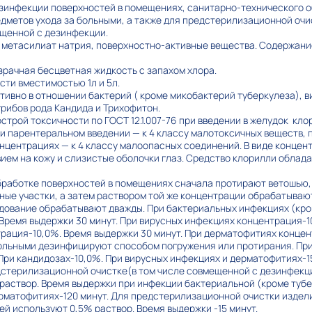
зинфекции поверхностей в помещениях, санитарно-технического о
дметов ухода за больными, а также для предстерилизационной оч
ещенной с дезинфекции.
 метасилиат натрия, поверхностно-активные вещества. Содержание
рачная бесцветная жидкость с запахом хлора.
ти вместимостью 1л и 5л.
тивно в отношении бактерий ( кроме микобактерий туберкулеза), ви
грибов рода Кандида и Трихофитон.
строй токсичности по ГОСТ 12.1.007-76 при введении в желудок кло
и парентеральном введении — к 4 классу малотоксичных веществ,
нцентрациях — к 4 классу малоопасных соединений. В виде конце
ем на кожу и слизистые оболочки глаз. Средство клорилли обла
бработке поверхностей в помещениях сначала протирают ветошью,
ные участки, а затем раствором той же концентрации обрабатываю
дование обрабатывают дважды. При бактериальных инфекциях (кро
Время выдержки 30 минут. При вирусных инфекциях концентрация-1
трация-10,0%. Время выдержки 30 минут. При дерматофитиях конце
больными дезинфицируют способом погружения или протирания. Пр
При кандидозах-10,0%. При вирусных инфекциях и дерматофитиях-1
едстерилизационной очистке(в том числе совмещенной с дезинфекц
раствор. Время выдержки при инфекции бактериальной (кроме тубе
ерматофитиях-120 минут. Для предстерилизационной очистки изде
й используют 0,5% раствор. Время выдержки -15 минут.