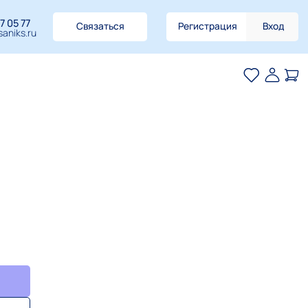
7 05 77
Связаться
Регистрация
Вход
aniks.ru