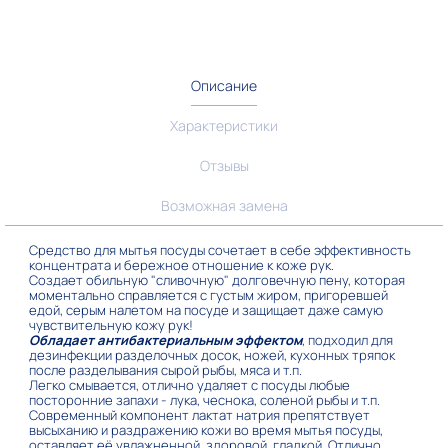
Описание
Характеристики
Отзывы
Возможная замена
Средство для мытья посуды сочетает в себе эффективность
концентрата и бережное отношение к коже рук.
Создает обильную "сливочную" долговечную пену, которая
моментально справляется с густым жиром, пригоревшей
едой, серым налетом на посуде и защищает даже самую
чувствительную кожу рук!
Обладает антибактериальным эффектом
, подходил для
дезинфекции разделочных досок, ножей, кухонных тряпок
после разделывания сырой рыбы, мяса и т.п.
Легко смывается, отлично удаляет с посуды любые
посторонние запахи - лука, чеснока, соленой рыбы и т.п.
Современный компонент лактат натрия препятствует
высыханию и раздражению кожи во время мытья посуды,
оставляет её увлажненной, здоровой, гладкой. Отлично