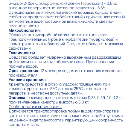
5-хлор-2-(2,4-дихлорфенокси) фенол (триклозан) - 0,5%,
анионное поверхностно-активное вещество - 8,5%,
функциональные и технологические добавки. Консистенция,
свойства: представляет собой готовый к применению кожный
антисептик в виде прозрачной вязкой жидкости светло-
зеленого цвета.
Микробиология:
Обладает антимикробной активностью в отношении
грамположительных (кроме микобактерий туберкулеза) и
грамотрицательных бактерий. Средство обладает моющими
свойствами.
Токсичность:
Средство обладает умеренно выраженным раздражающим
действием на слизистые оболочки глаза. При попадании
промыть водой.
Срок хранения:
12 месяцев со дня изготовления в упаковке
производителя.
Условия хранения:
Хранить средство в сухих складских помещениях при
температуре от плюс 5°С до плюс 25°С, отдельно от
лекарств, в местах недоступных детям.
Фасовка:
полимерные флаконы емкостью 0,38, 0,39; 1,0; 1,2 кг.;
полиэтиленовые канистры емкостью 5,0 кг.
Особенности и примечания:
Допускается транспортировка любым видом транспорта в
соответствии с правилами перевозки грузов, действующими
на данном виде транспорта и гарантирующими сохранность
средства и тары.