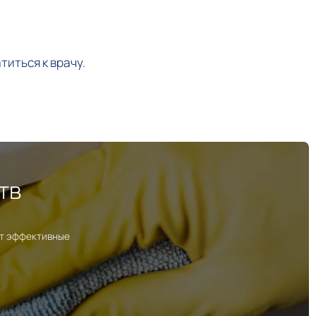
титься к врачу.
тв
ут эффективные