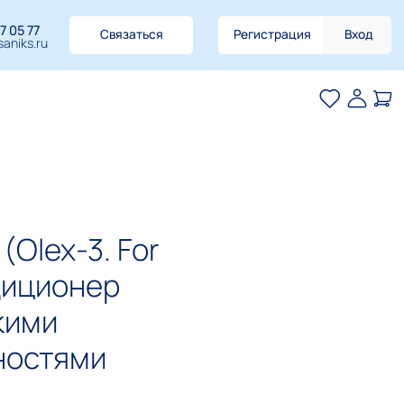
7 05 77
Связаться
Регистрация
Вход
aniks.ru
(Olex-3. For
диционер
кими
ностями