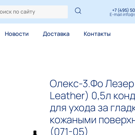
+7 (495) 50
E-mail:
info@s
Новости
Доставка
Контакты
Олекс-3.Фо Лезер 
Leather) 0,5л кон
для ухода за глад
кожаными поверх
(071-05)