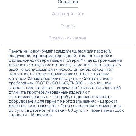
Описание
Характеристики
Отзывы
Возможная замена
Пакеты из крафт-бумаги самоклеящиеся для паровой,
воздушной, пароформальдегидной, этиленоксидной и
радиационной стерилизации «СтериТ®» легко проницаемы
для соответствующих стерилизующих агентов, в закрытом
виде непроницаемы для микроорганизмов, сохраняют
целостность после стерилизации соответствующим
методом. Характеристики продукта: • Соответствуют
требованиям ГОСТ Р ИСО 11607, EN 868; • На внешней
стороне пакета нанесён индикатор 1 класса, позволяющий
отличить простерилизованные изделия от
нестерилизованных; • Не требуют дополнительного
оборудования для герметичного запаивания; • Широкий
диапазон типоразмеров; • Срок сохранения стерильности –
50 суток, в двойной упаковке – 60 суток. • Гарантийный срок
годности – 18 месяцев.