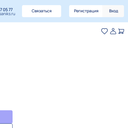
7 05 77
Связаться
Регистрация
Вход
aniks.ru