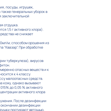
я, посуды, игрушек,
 также генеральных уборок в
ля заключительной
я отдушка.
ся 1,5 г активного хлора).
средства не снижает
0мл/м; способом орошения из
а "Квазар". При обработке
ии туберкулеза), вирусов
фитон.
умеренно опасных веществ и к
носится к 4 классу
ссу малоопасных средств.
а кожу, однако вызывают
,015% до 0,05 % активного
нцентрации активного хлора
ружения. После дезинфекции
о окончании дезинфекции
игрушки протирают ветошью,