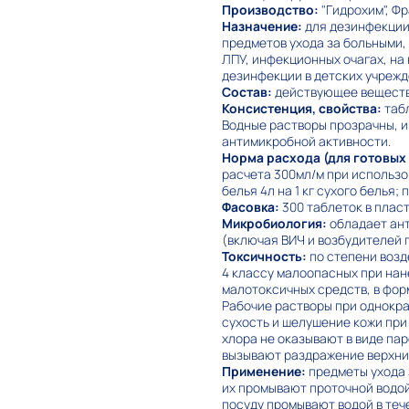
Производство:
"Гидрохим", Фр
Назначение:
для дезинфекции 
предметов ухода за больными,
ЛПУ, инфекционных очагах, на
дезинфекции в детских учрежд
Состав:
действующее вещество
Консистенция, свойства:
табл
Водные растворы прозрачны, и
антимикробной активности.
Норма расхода (для готовых
расчета 300мл/м при использо
белья 4л на 1 кг сухого белья; 
Фасовка:
300 таблеток в пласт
Микробиология:
обладает ант
(включая ВИЧ и возбудителей 
Токсичность:
по степени возд
4 классу малоопасных при нане
малотоксичных средств, в фор
Рабочие растворы при однокр
сухость и шелушение кожи при
хлора не оказывают в виде па
вызывают раздражение верхни
Применение:
предметы ухода 
их промывают проточной водой
посуду промывают водой в теч