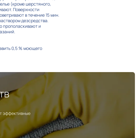
Белье (кроме шерстяного,
ивают. Поверхности
ветривают в течение 15 мин.
раствором дезсредства.
го прополаскивают и
азаний.
авить 0,5 % моющего
тв
ут эффективные