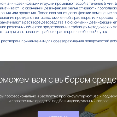
кончании дезинфекции игрушки промывают водой в течение 5 мин. 
замачивают По окончании дезинфекции белье стирают и прополаск
рания или орошения. После окончания дезинфекции помещение про
дование протирают ветошью, смоченной в растворе, или орошают 
замачивают в растворе дезсредства. По окончании дезинфекции е
ии различных объектов представлены в таблицах методических ук
ет со дня изготовления; рабочих растворов - не более 3 суток.
 растворам, применяемым для обеззараживания поверхностей доб
оможем вам с выбором средс
ы профессионально и бесплатно проконсультируют Вас и подбер
и проверенные средства под Ваш индивидуальный запрос
Связаться