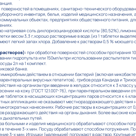
анция.
поверхностей в помещениях, санитарно-технического оборудовани
 уборочного инвентаря, белья, изделий медицинского назначения, а
 коммунальных объектах, предприятиях общественного питания, д
ениях.
:натриевая соль дихлоризоциануровой кислоты (80,52%),лимонна
етки весом 3,3 г,хорошо растворимые в воде.(из 1 таблетки выделяет
меют легкий запах хлора. Добавление к растворам 0,5 % моющего 
 растворов):
при обработке поверхностей способом протирания 10
вании гидропульта или 150мл/м при использовании распылителя тип
посуды 2л на 1 комплект.
иковой банке.
имикробным действием в отношении бактерий (включая микобактер
парентеральных вирусных гепатитов), грибов рода Кандида и Трихо
ействия на организм при введении в желудок относится к 3 классу 
сении на кожу (ГОСТ 12.1.007-76), при парентеральном введении от
ме таблеток в насыщающих концентрациях паров относится к 4 кла
атных аппликациях не оказывают местнораздражающего действия н
 многократных нанесениях. Рабочие растворы в концентрациях от 0
ров раздражающего действия на органы дыхания. Более высокие ко
х дыхательных путей.
за больными и изделия медицинского обрабатывают способом пог
 в течение 3-х мин. Посуду обрабатывают способом погружения. П
ение 3-х мин. Игрушки (маленькие) погружают в раствор. Крупные 