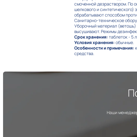
смоченной дезраствором. По о
шелкового и синтетического) 
обрабатывают способом проти
Санитарно-техническое обору
Уборочный материал (ветошь) 
высушивают. Режимы дезинфекц
Срок хранения:
таблеток - 5 л
Условия хранения:
обычные.
Особенности и примечания:
к
средства.
П
Наши менеджер