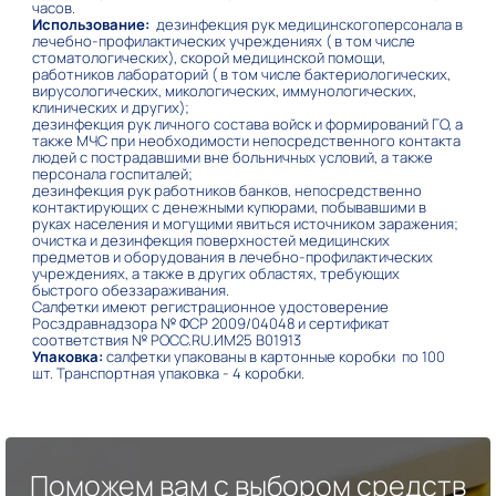
часов.
Использование:
дезинфекция рук медицинскогоперсонала в
лечебно-профилактических учреждениях ( в том числе
стоматологических), скорой медицинской помощи,
работников лабораторий ( в том числе бактериологических,
вирусологических, микологических, иммунологических,
клинических и других);
дезинфекция рук личного состава войск и формирований ГО, а
также МЧС при необходимости непосредственного контакта
людей с пострадавшими вне больничных условий, а также
персонала госпиталей;
дезинфекция рук работников банков, непосредственно
контактирующих с денежными купюрами, побывавшими в
руках населения и могущими явиться источником заражения;
очистка и дезинфекция поверхностей медицинских
предметов и оборудования в лечебно-профилактических
учреждениях, а также в других областях, требующих
быстрого обеззараживания.
Салфетки имеют регистрационное удостоверение
Росздравнадзора № ФСР 2009/04048 и сертификат
соответствия № РОСС.RU.ИМ25 В01913
Упаковка:
салфетки упакованы в картонные коробки по 100
шт. Транспортная упаковка - 4 коробки.
Поможем вам с выбором средств