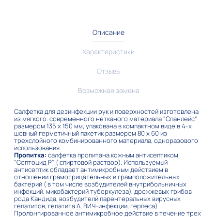
Описание
Характеристики
Отзывы
Возможная замена
Салфетка для дезинфекции рук и поверхностей изготовлена
из мягкого. современного нетканого материала "Спанлейс"
размером 135 х 150 мм, упакована в компактном виде в 4-х
шовный герметичный пакетик размером 80 х 60 из
трехслойного комбинированного материала, одноразового
использования.
Пропитка:
салфетка пропитана
кожным антисептиком
"Септоцид Р" ( спиртовой раствор). Используемый
антисептик обладает антимикробным действием в
отношении грамотрицательных и грамположительных
бактерий ( в том числе возбудителей внутрибольничных
инфекций, микобактерий туберкулеза), дрожжевых грибов
рода Кандида, возбудителй парентеральных вирусных
гепатитов, гепатита А, ВИЧ-инфекции, герпеса).
Пролонгированное антимикробное действие в течение трех