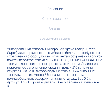
Описание
Характеристики
Отзывы
Возможная замена
Универсальный стиральный порошок Дреко Колор (Dreco
Super) для стирки цветного и белого белья, не требующего
отбеливания с формулой защиты цвета и сохранения волокон
при температуре стирки 30-60 С. НЕ СОДЕРЖИТ ФОСФАТЫ, не
требует дополнительные средства от извести. Дозировка:
нормальное загрязнение, средняя вода - 210 мл, ручная
стирка 90 мл на 10 литров воды. Состав: 5-15% анионные
тензиды, цеолит, менее 5% неанионные тензиды,
поликарбоксилат, содержит энзимы, отдушку. Вес 0,6 кг
Артикул: B1406 Производитель: Dreco, Германия В упаковке:
4 шт.