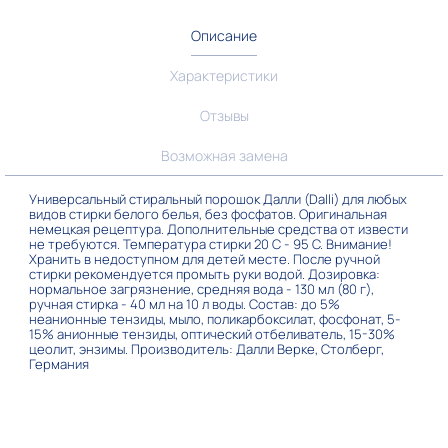
Описание
Характеристики
Отзывы
Возможная замена
Универсальный стиральный порошок Далли (Dalli) для любых
видов стирки белого белья, без фосфатов. Оригинальная
немецкая рецептура. Дополнительные средства от извести
не требуются. Температура стирки 20 С - 95 С. Внимание!
Хранить в недоступном для детей месте. После ручной
стирки рекомендуется промыть руки водой. Дозировка:
нормальное загрязнение, средняя вода - 130 мл (80 г),
ручная стирка - 40 мл на 10 л воды. Состав: до 5%
неанионные тензиды, мыло, поликарбоксилат, фосфонат, 5-
15% анионные тензиды, оптический отбеливатель, 15-30%
цеолит, энзимы. Производитель: Далли Верке, Столберг,
Германия