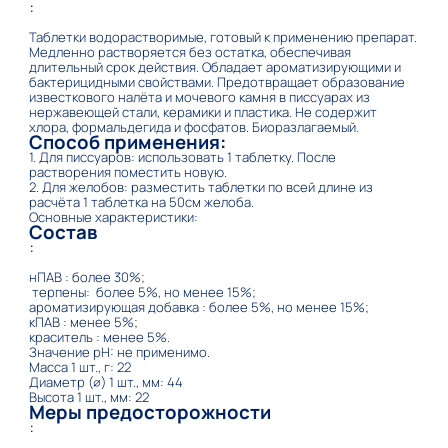
:
Таблетки водорастворимые, готовый к применению препарат.
Медленно растворяется без остатка, обеспечивая
длительный срок действия. Обладает ароматизирующими и
бактерицидными свойствами. Предотвращает образование
известкового налёта и мочевого камня в писсуарах из
нержавеющей стали, керамики и пластика. Не содержит
хлора, формальдегида и фосфатов. Биоразлагаемый.
Способ применения:
1. Для писсуаров: использовать 1 таблетку. После
растворения поместить новую.
2. Для желобов: разместить таблетки по всей длине из
расчёта 1 таблетка на 50см желоба.
Основные характеристики:
Состав
:
нПАВ : более 30%;
терпены: более 5%, но менее 15%;
ароматизирующая добавка : более 5%, но менее 15%;
кПАВ : менее 5%;
краситель : менее 5%.
Значение рН: не применимо.
Масса 1 шт., г: 22
Диаметр (∅) 1 шт., мм: 44
Высота 1 шт., мм: 22
Меры предосторожности
: