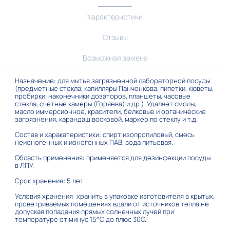
Характеристики
Отзывы
Возможная замена
Назначение: для мытья загрязненной лабораторной посуды
(предметные стекла, капилляры Панченкова, пипетки, кюветы,
пробирки, наконечники дозаторов, планшеты, часовые
стекла, счетные камеры (Горяева) и др.). Удаляет смолы,
масло иммерсионное, красители, белковые и органические
загрязнения, карандаш восковой, маркер по стеклу и т.д.
Состав и харакатеристики: спирт изопропиловый, смесь
неионогенных и ионогенных ПАВ, вода питьевая.
Область применения: применяется для дезинфекции посуды
в ЛПУ.
Срок хранения: 5 лет.
Условия хранения: хранить в упаковке изготовителя в крытых,
проветриваемых помещениях вдали от источников тепла не
допуская попадания прямых солнечных лучей при
температуре от минус 15°С до плюс 30С.