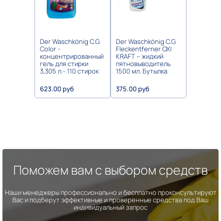
Der Waschkönig C.G.
Der Waschkönig C.G.
Color -
Fleckentferner OXI
концентрированный
KRAFT – жидкий
гель для стирки
пятновыводитель
3,305 л.- 110 стирок
1500 мл. Бутылка
623.00 руб
375.00 руб
Поможем вам с выбором средств
Наши менеджеры профессионально и бесплатно проконсультируют
Вас и подберут эффективные и проверенные средства под Ваш
индивидуальный запрос