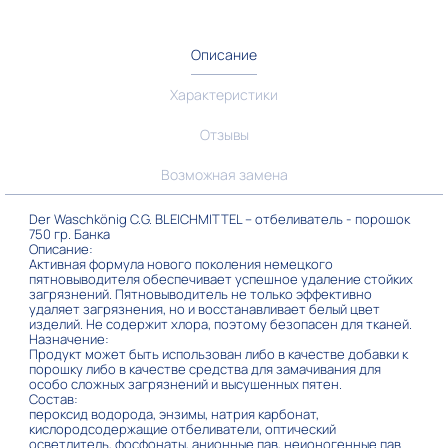
Описание
Характеристики
Отзывы
Возможная замена
Der Waschkönig C.G. BLEICHMITTEL – отбеливатель - порошок
750 гр. Банка
Описание:
Активная формула нового поколения немецкого
пятновыводителя обеспечивает успешное удаление стойких
загрязнений. Пятновыводитель не только эффективно
удаляет загрязнения, но и восстанавливает белый цвет
изделий. Не содержит хлора, поэтому безопасен для тканей.
Назначение:
Продукт может быть использован либо в качестве добавки к
порошку либо в качестве средства для замачивания для
особо сложных загрязнений и высушенных пятен.
Состав:
пероксид водорода, энзимы, натрия карбонат,
кислородсодержащие отбеливатели, оптический
осветлитель, фосфонаты, анионные пав, неионогенные пав