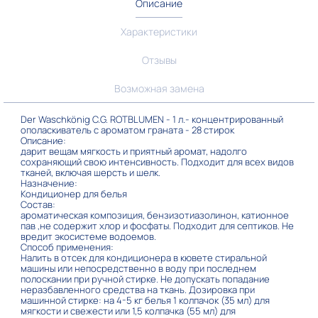
Описание
Характеристики
Отзывы
Возможная замена
Der Waschkönig C.G. ROTBLUMEN - 1 л.- концентрированный
ополаскиватель с ароматом граната - 28 стирок
Описание:
дарит вещам мягкость и приятный аромат, надолго
сохраняющий свою интенсивность. Подходит для всех видов
тканей, включая шерсть и шелк.
Назначение:
Кондиционер для белья
Состав:
ароматическая композиция, бензизотиазолинон, катионное
пав ,не содержит хлор и фосфаты. Подходит для септиков. Не
вредит экосистеме водоемов.
Способ применения:
Налить в отсек для кондиционера в кювете стиральной
машины или непосредственно в воду при последнем
полоскании при ручной стирке. Не допускать попадание
неразбавленного средства на ткань. Дозировка при
машинной стирке: на 4-5 кг белья 1 колпачок (35 мл) для
мягкости и свежести или 1,5 колпачка (55 мл) для