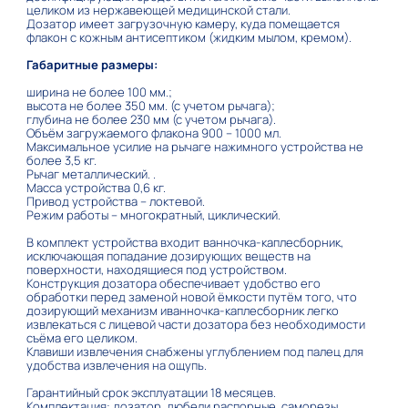
целиком из нержавеющей медицинской стали.
Дозатор имеет загрузочную камеру, куда помещается
флакон с кожным антисептиком (жидким мылом, кремом).
Габаритные размеры:
ширина не более 100 мм.;
высота не более 350 мм. (с учетом рычага);
глубина не более 230 мм (с учетом рычага).
Объём загружаемого флакона 900 – 1000 мл.
Максимальное усилие на рычаге нажимного устройства не
более 3,5 кг.
Рычаг металлический. .
Масса устройства 0,6 кг.
Привод устройства – локтевой.
Режим работы – многократный, циклический.
В комплект устройства входит ванночка-каплесборник,
исключающая попадание дозирующих веществ на
поверхности, находящиеся под устройством.
Конструкция дозатора обеспечивает удобство его
обработки перед заменой новой ёмкости путём того, что
дозирующий механизм иванночка-каплесборник легко
извлекаться с лицевой части дозатора без необходимости
съёма его целиком.
Клавиши извлечения снабжены углублением под палец для
удобства извлечения на ощупь.
Гарантийный срок эксплуатации 18 месяцев.
Комплектация: дозатор, дюбели распорные, саморезы,