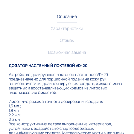
Описание
Характеристики
Отзывы
Возможная замена
ДОЗАТОР НАСТЕННЫЙ ЛОКТЕВОЙ VD-20
Устройство дозирующее локтевое настенное VD-20
предназначено для порционной подачи на кожу рук
антисептических, дезинфицирующих средств, жидкого мыла,
защитных и восстанавливающих кремов из литровых
пластмассовых ёмкостей.
Имеет 4-е режима точного дозирования средств:
1,5 мл.;
1,8 мл.;
2,2 мл.;
2,5 мл.
Все конструктивные детали выполнены из материалов,
устойчивых к воздействию спиртсодержащих
дезинфицирующих средств. Металлические части выполнены