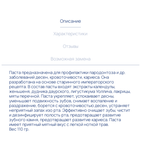
Описание
Характеристики
Отзывы
Возможная замена
Паста предназначена для профилактики пародонтоза и др.
заболеваний десен, кровоточивости, кариеса. Она
разработана на основе старинного императорского
рецепта. В состав пасты входят экстракты календулы,
женьшеня, дудника даурского, лигустикума Уоллича, лакрицы,
мяты перечной. Паста укрепляет, успокаивает десны,
уменьшает подвижность зубов, снимает воспаление и
раздражение, борется с кровоточивостью десен, устраняет
неприятный запах изо рта. Эффективно очищает зубы, чистит
и дезинфицирует полость рта, предотвращает развитие
зубного камня, предотвращает развитие кариеса. Паста
имеет приятный мятный вкус с легкой ноткой трав.
Вес 110 гр.