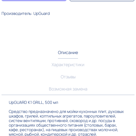
Производитель: UpGuard
Описание
Характеристики
Отзывы
Возможная замена
UpGUARD K1 GRILL, 500 мл
Средство предназначено для мойки кухонных плит, духовых
шкафов, грилей, коптильных агрегатов, пароуловителей,
систем вентиляции, противней, сковород и др. посуды в
организациях общественного питания (столовых, барах,
кафе, ресторанах), на пищевых производствах молочной,
мясной, рыбной, кондитерской и др. отраслей.