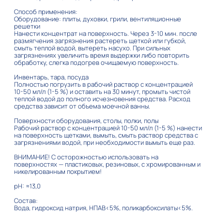
Способ применения:
Оборудование: плиты, духовки, грили, вентиляционные
решетки
Нанести концентрат на поверхность. Через 3-10 мин. после
размягчения загрязнения растереть щеткой или губкой,
смыть теплой водой, вытереть насухо. При сильных
загрязнениях увеличить время выдержки либо повторить
обработку, слегка подогрев очищаемую поверхность.
Инвентарь, тара, посуда
Полностью погрузить в рабочий раствор с концентрацией
10-50 мл/л (1-5 %) и оставить на 30 минут, промыть чистой
теплой водой до полного исчезновения средства. Расход
средства зависит от объема моечной ванны.
Поверхности оборудования, столы, полки, полы
Рабочий раствор с концентрацией 10-50 мл/л (1-5 %) нанести
на поверхность щетками, вымыть, смыть раствор средства с
загрязнениями водой, при необходимости вымыть еще раз.
ВНИМАНИЕ! С осторожностью использовать на
поверхностях — пластиковых, резиновых, с хромированным и
никелированным покрытием!
pH: ≈13,0
Состав:
Вода, гидроксид натрия, НПАВ<5%, поликарбоксилаты<5%.