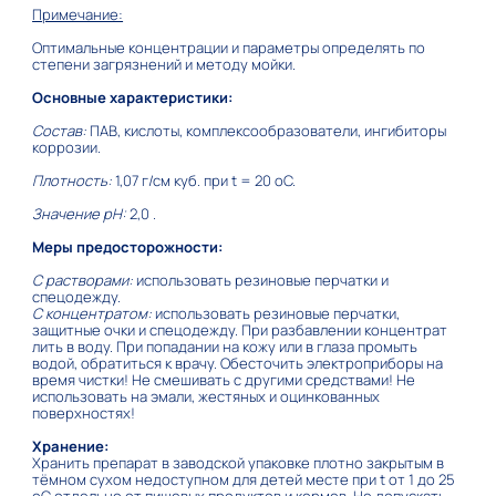
Примечание:
Оптимальные концентрации и параметры определять по
степени загрязнений и методу мойки.
Основные характеристики:
Состав:
ПАВ, кислоты, комплексообразователи, ингибиторы
коррозии.
Плотность:
1,07 г/см куб. при t = 20 оC.
Значение pH:
2,0 .
Меры предосторожности:
С растворами:
использовать резиновые перчатки и
спецодежду.
С концентратом:
использовать резиновые перчатки,
защитные очки и спецодежду. При разбавлении концентрат
лить в воду. При попадании на кожу или в глаза промыть
водой, обратиться к врачу. Обесточить электроприборы на
время чистки! Не смешивать с другими средствами! Не
использовать на эмали, жестяных и оцинкованных
поверхностях!
Хранение:
Хранить препарат в заводской упаковке плотно закрытым в
тёмном сухом недоступном для детей месте при t от 1 до 25
оС отдельно от пищевых продуктов и кормов. Не допускать