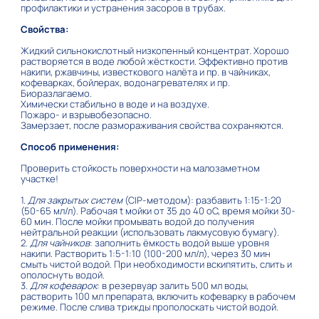
профилактики и устранения засоров в трубах.
Свойства:
Жидкий сильнокислотный низкопенный концентрат. Хорошо
растворяется в воде любой жёсткости. Эффективно против
накипи, ржавчины, известкового налёта и пр. в чайниках,
кофеварках, бойлерах, водонагревателях и пр.
Биоразлагаемо.
Химически стабильно в воде и на воздухе.
Пожаро- и взрывобезопасно.
Замерзает, после размораживания свойства сохраняются.
Способ применения:
Проверить стойкость поверхности на малозаметном
участке!
1.
Для закрытых систем
(CIP-методом): разбавить 1:15-1:20
(50-65 мл/л). Рабочая t мойки от 35 до 40 оС, время мойки 30-
60 мин. После мойки промывать водой до получения
нейтральной реакции (использовать лакмусовую бумагу).
2.
Для чайников
: заполнить ёмкость водой выше уровня
накипи. Растворить 1:5-1:10 (100-200 мл/л), через 30 мин
смыть чистой водой. При необходимости вскипятить, слить и
ополоснуть водой.
3.
Для кофеварок
: в резервуар залить 500 мл воды,
растворить 100 мл препарата, включить кофеварку в рабочем
режиме. После слива трижды прополоскать чистой водой.