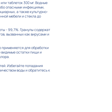
или таблеток 300 мг. Водные
собо опасными инфекциями,
нциарных, а также культурно-
нной мебели и стекла до
ты - 99,7%. Гранулы содержат
ов, вызванных как вирусами и
р применяется для обработки
е видимые остатки пищи и
хлора.
тей. Избегайте попадания
личеством воды и обратитесь к