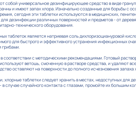
т собой универсальное дезинфицирующее средство в виде гранул 
рачны и имеют запах хлора. Изначально созданные для борьбы с о
яремия, сегодня эти таблетки используются в медицинских, пените
для дезинфекции различных поверхностей и предметов - от деревя
нитарно-технического оборудования.
ых таблеток является натриевая соль дихлоризоциануровой кисло
имого для быстрого и эффективного устранения инфекционных очаг
и грибами.
 в соответствии с методическими рекомендациями. Готовый раство
 используют ветошь, смоченную в растворе средства, и удаляют вс
дство оставляют на поверхности до полного исчезновения запаха 
, хлорные таблетки следует хранить в местах, недоступных для де
 - в случае случайного контакта с глазами, промойте их большим ко