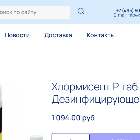
+7 (495) 50
E-mail:
info@s
Новости
Доставка
Контакты
Хлормисепт Р таб
Дезинфицирующе
1 094.00 руб