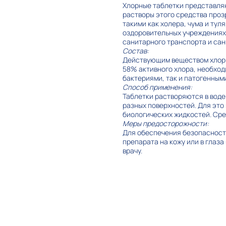
Хлорные таблетки представляю
растворы этого средства проз
такими как холера, чума и тул
оздоровительных учреждениях 
санитарного транспорта и са
Состав:
Действующим веществом хлорн
58% активного хлора, необход
бактериями, так и патогенным
Способ применения:
Таблетки растворяются в воде
разных поверхностей. Для это
биологических жидкостей. Сре
Меры предосторожности:
Для обеспечения безопасности
препарата на кожу или в глаза
врачу.