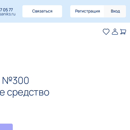
7 05 77
Связаться
Регистрация
Вход
aniks.ru
. №300
е средство