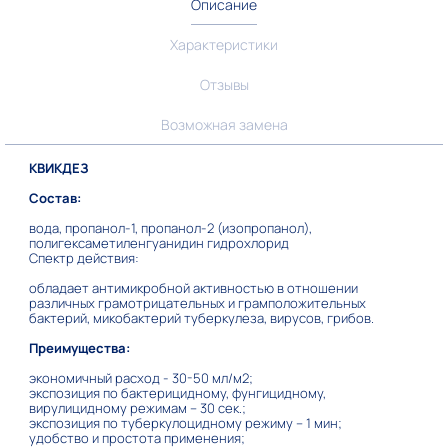
Описание
Характеристики
Отзывы
Возможная замена
КВИКДЕЗ
Состав:
вода, пропанол-1, пропанол-2 (изопропанол),
полигексаметиленгуанидин гидрохлорид
Спектр действия:
обладает антимикробной активностью в отношении
различных грамотрицательных и грамположительных
бактерий, микобактерий туберкулеза, вирусов, грибов.
Преимущества:
экономичный расход - 30-50 мл/м2;
экспозиция по бактерицидному, фунгицидному,
вирулицидному режимам – 30 сек.;
экспозиция по туберкулоцидному режиму – 1 мин;
удобство и простота применения;