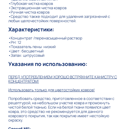
•Глубокая чистка ковров
•Экстракционная чистка ковров
•Ручная чистка ковров
•Средство также подходит для удаления загрязнений с
любых щелочестойких поверхностей.
Характеристики:
•Концентрат /перенасыщенный раствор
•PH: 12
•Показатель пены: низкий
•Цвет: бесцветный
•Запах: цитрусовый
Указания по использованию:
ПЕРЕД УПОТРЕБЛЕНИЕМ ХОРОШО ВСТРЯХНИТЕ КАНИСТРУ С
КОНЦЕНТРАТОМ!
Использовать только для цветостойких ковров
!
Попробовать средство, приготовленное в соответствии с
рецептурой, на небольшом участке ковра и промокнуть
чистой белой тканью. Если на белой ткани появился цвет
ковра, это средство не рекомендуется для данного
коврового покрытия, так как покрытие имеет нестойкую
окраску.
Способ
№1
: