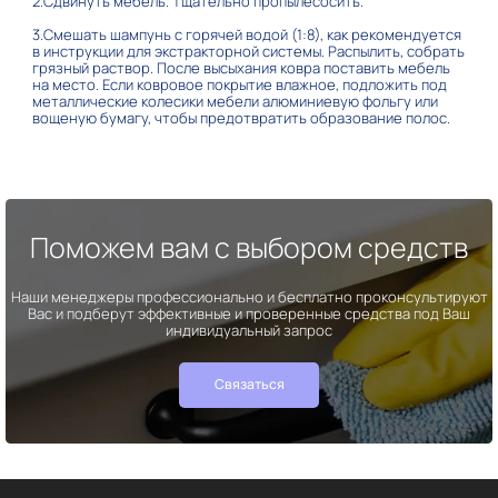
2.Сдвинуть мебель. Тщательно пропылесосить.
3.Смешать шампунь с горячей водой (1:8), как рекомендуется
в инструкции для экстракторной системы. Распылить, собрать
грязный раствор. После высыхания ковра поставить мебель
на место. Если ковровое покрытие влажное, подложить под
металлические колесики мебели алюминиевую фольгу или
вощеную бумагу, чтобы предотвратить образование полос.
Поможем вам с выбором средств
Наши менеджеры профессионально и бесплатно проконсультируют
Вас и подберут эффективные и проверенные средства под Ваш
индивидуальный запрос
Связаться