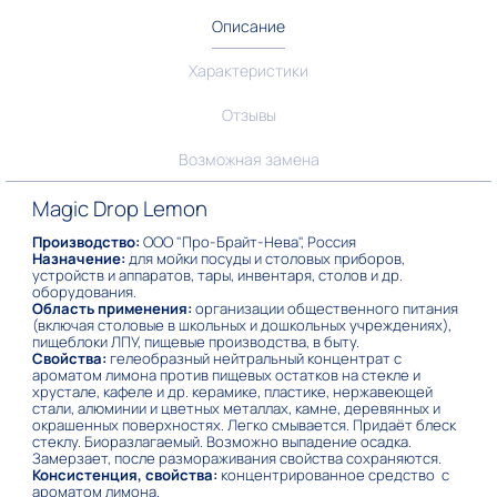
Описание
Характеристики
Отзывы
Возможная замена
Magic Drop Lemon
Производство:
ООО "Про-Брайт-Нева", Россия
Назначение:
для мойки посуды и столовых приборов,
устройств и аппаратов, тары, инвентаря, столов и др.
оборудования.
Область применения:
организации общественного питания
(включая столовые в школьных и дошкольных учреждениях),
пищеблоки ЛПУ, пищевые производства, в быту.
Свойства:
гелеобразный нейтральный концентрат с
ароматом лимона против пищевых остатков на стекле и
хрустале, кафеле и др. керамике, пластике, нержавеющей
стали, алюминии и цветных металлах, камне, деревянных и
окрашенных поверхностях. Легко смывается. Придаёт блеск
стеклу. Биоразлагаемый. Возможно выпадение осадка.
Замерзает, после размораживания свойства сохраняются.
Консистенция, свойства:
концентрированное средство с
ароматом лимона.