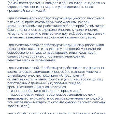
(домах престарелых, инвалидов и др.), санаторно-курортных
учреждениях, пенитенциарных учреждениях, в зонах
чрезвычайных ситуаций;
-для гигиенической обработки рук медицинского персонала
в лечебно-профилактических учреждениях, скорой
медицинской помощи, работников лабораторий (в том числе
бактериологических, вирусологических, микологических,
иммунологических, клинических и других), работников аптек
и аптечных заведений, в зонах чрезвычайных ситуаций;
-для гигиенической обработки рук медицинских работников
детских дошкольных и школьных учреждений, учреждений
соцобеспечения (домах престарелых, инвалидов и др.),
санаторно-курортных, спортивных учреждений,
пенитенциарных учреждений;
-для гигиенической обработки рук работников парфюмерно-
косметических, фармацевтических, биотехнологических и
микробиологических предприятий, предприятий
общественного питания, торговли (в т. ч. кассиров и др. лиц,
работающих с денежными купюрами), пищевой
промышленности (мясная, молочная,
птицеперерабатывающая, кондитерская и др.),
птицеводческих, животноводческих, свиноводческих и
звероводческих хозяйств, объектов коммунальных служб (в
том числе парикмахерских и косметических салонах, салонах
красоты и пр.);
-для обработки ступней ног с целью профилактики грибковых