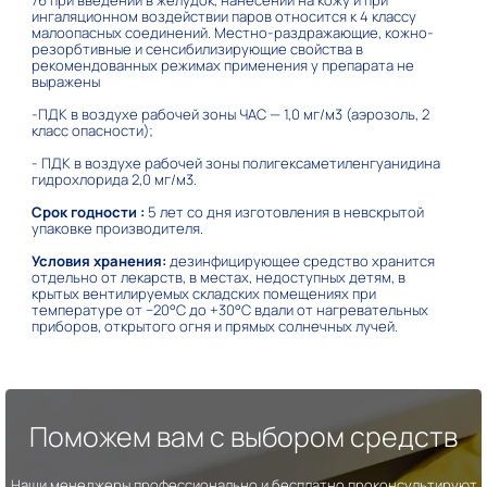
ингаляционном воздействии паров относится к 4 классу
малоопасных соединений. Местно-раздражающие, кожно-
резорбтивные и сенсибилизирующие свойства в
рекомендованных режимах применения у препарата не
выражены
-ПДК в воздухе рабочей зоны ЧАС — 1,0 мг/м3 (аэрозоль, 2
класс опасности);
- ПДК в воздухе рабочей зоны полигексаметиленгуанидина
гидрохлорида 2,0 мг/м3.
Срок годности :
5 лет со дня изготовления в невскрытой
упаковке производителя.
Условия хранения:
дезинфицирующее средство хранится
отдельно от лекарств, в местах, недоступных детям, в
крытых вентилируемых складских помещениях при
температуре от −20°С до +30°С вдали от нагревательных
приборов, открытого огня и прямых солнечных лучей.
Поможем вам с выбором средств
Наши менеджеры профессионально и бесплатно проконсультируют