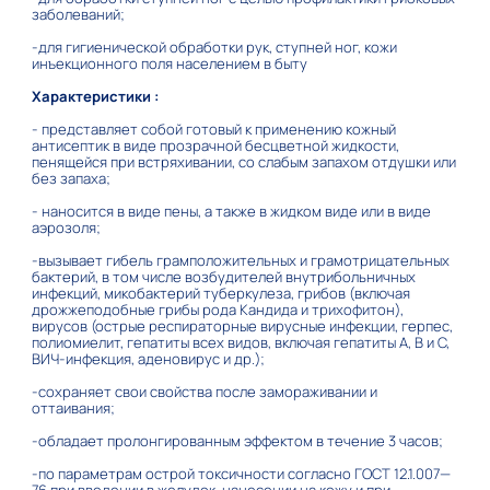
заболеваний;
-для гигиенической обработки рук, ступней ног, кожи
инъекционного поля населением в быту
Характеристики :
- представляет собой готовый к применению кожный
антисептик в виде прозрачной бесцветной жидкости,
пенящейся при встряхивании, со слабым запахом отдушки или
без запаха;
- наносится в виде пены, а также в жидком виде или в виде
аэрозоля;
-вызывает гибель грамположительных и грамотрицательных
бактерий, в том числе возбудителей внутрибольничных
инфекций, микобактерий туберкулеза, грибов (включая
дрожжеподобные грибы рода Кандида и трихофитон),
вирусов (острые респираторные вирусные инфекции, герпес,
полиомиелит, гепатиты всех видов, включая гепатиты А, В и С,
ВИЧ-инфекция, аденовирус и др.);
-сохраняет свои свойства после замораживании и
оттаивания;
-обладает пролонгированным эффектом в течение 3 часов;
-по параметрам острой токсичности согласно ГОСТ 12.1.007—
76 при введении в желудок, нанесении на кожу и при