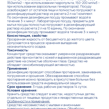
350мл/м2 – при использовании гидропульта; 150-200 мл/м3 –
при использовании аэрозольных генераторов). Посуду
освобождают от остатков пищи и полностью погружают в
дезинфицирующий раствор из расчета 2 л на 1 комплект.
По окончании дезинфекции посуду промывают водой в
течение 3-х минут. Лабораторную посуду, предметы для
мытья посуды полностью погружают в дезинфицирующий
раствор из расчета 2 л на 10 единиц. По окончании
дезинфекции посуду промывают водой в течение 3-х минут.
Консистенция, свойства:
Прозрачная жидкость от бесцветного до желтого цвета.
Допускается в процессе хранения выпадение
незначительного осадка.
Токсичность:
Концентрат средства оказывает умеренное раздражающее
действие при контакте с кожей и выраженное раздражающее
действие на слизистые оболочки глаза. Средство не
обладает сенсибилизирующей активностью.
Применение :
Дезинфекцию проводят способами протирания, замачивания,
погружения и орошения. Обеззараживание способом
протирания можно проводить в присутствии больных без
использования средств индивидуальной защиты.
Срок хранения:
3 года, рабочих растворов 14 суток.
Условия хранения:
Хранить средство следует в местах, недоступных детям,
отдельно от пищевых продуктов и лекарственных веществ.
Особенности и примечания:
Средство несовместимо с мылами и анионными
поверхностно-активными веществами. Обработку