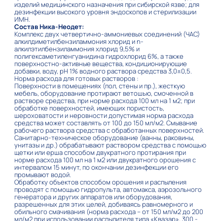
изделий медицинского назначения при сибирской язве; для
дезинфекции высокого уровня эндоскопов и стерилизации
ИМН.
Состав Ника-Неодет:
Комплекс двух четвертично-аммониевых соединений (ЧАС)
алкилдиметилбензиламмония хлорид и n-
алкилэтилбензиламмония хлорид 9,5% и
полигексаметиленгуанидина гидрохлорид 6%, а также
поверхностно-активные вещества, кондиционирующие
добавки, воду, рН 1% водного раствора средства 3,0±0,5.
Норма расхода для готовых растворов :
Поверхности в помещениях (пол, стены и пр.), жесткую
мебель, оборудование протирают ветошью, смоченной в
растворе средства, при норме расхода 100 мл на 1 м2; при
обработке поверхностей, имеющих пористость,
шероховатости и неровности допустимая норма расхода
средства может составлять от 100 до 150 мл/м2. Смывание
рабочего раствора средства с обработанных поверхностей.
Санитарно-техническое оборудование (ванны, раковины,
унитазы и др.) обрабатывают раствором средства с помощью
щетки или ерша способом двукратного протирания при
норме расхода 100 мл на 1 м2 или двукратного орошения с
интервалом 15 минут, по окончании дезинфекции его
промывают водой.
Обработку объектов способом орошения и распыления
проводят с помощью гидропульта, автомакса, аэрозольного
генератора и других аппаратов или оборудования,
разрешенных для этих целей, добиваясь равномерного и
обильного смачивания (норма расхода – от 150 мл/м2 до 200
мл/м2 при использовании распылителя типа «Квазар», 300 -