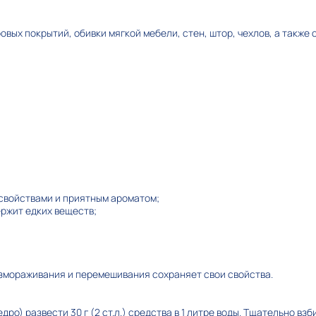
ровых покрытий, обивки мягкой мебели, стен, штор, чехлов, а также
;
войствами и приятным ароматом;
ржит едких веществ;
змораживания и перемешивания сохраняет свои свойства.
дро) развести 30 г (2 ст.л.) средства в 1 литре воды. Тщательно вз