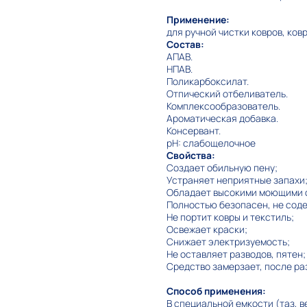
Применение
:
для ручной чистки ковров, ков
Состав:
АПАВ.
НПАВ.
Поликарбоксилат.
Отпический отбеливатель.
Комплексообразователь.
Ароматическая добавка.
Консервант.
pH: слабощелочное
Свойства:
Создает обильную пену;
Устраняет неприятные запахи
Обладает высокими моющими с
Полностью безопасен, не соде
Не портит ковры и текстиль;
Освежает краски;
Снижает электризуемость;
Не оставляет разводов, пятен;
Средство замерзает, после ра
Способ применения:
В специальной емкости (таз, ве