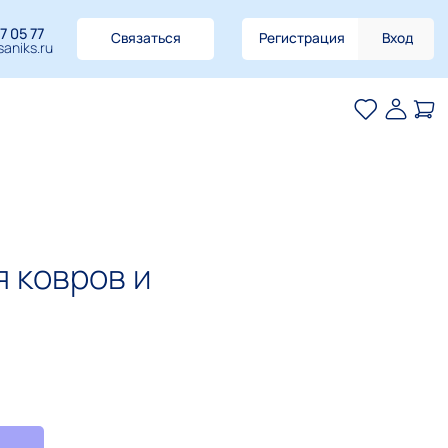
7 05 77
Связаться
Регистрация
Вход
aniks.ru
 ковров и