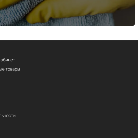
кабинет
ые товары
льности