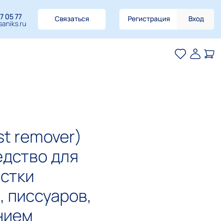
7 05 77
Связаться
Регистрация
Вход
aniks.ru
t remover)
едство для
истки
, писсуаров,
нием