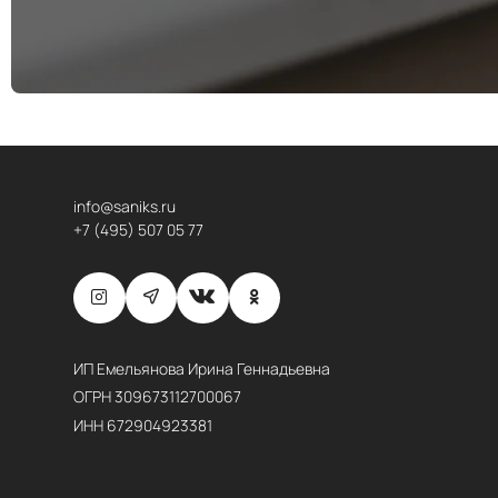
info@saniks.ru
+7 (495) 507 05 77
ИП Емельянова Ирина Геннадьевна
ОГРН 309673112700067
ИНН 672904923381