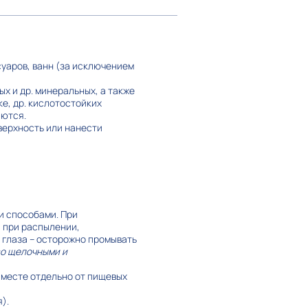
суаров, ванн (за исключением
х и др. минеральных, а также
е, др. кислотостойких
яются.
верхность или нанести
и способами. При
я при распылении,
в глаза – осторожно промывать
со щелочными и
 месте отдельно от пищевых
).