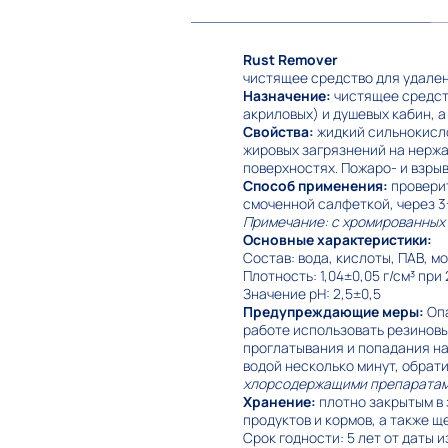
Rust Remover
чистящее средство для удале
Назначение:
чистящее средств
акриловых) и душевых кабин, а
Свойства:
жидкий сильнокисло
жировых загрязнений на нержа
поверхностях. Пожаро- и взры
Способ применения:
провери
смоченной салфеткой, через 3
Примечание: с хромированных
Основные характеристики:
Состав: вода, кислоты, ПАВ, 
Плотность: 1,04±0,05 г/см³ при 
Значение pH: 2,5±0,5
Предупреждающие меры:
Оп
работе использовать резиновы
проглатывания и попадания на 
водой несколько минут, обрати
хлорсодержащими
препаратам
Хранение:
плотно закрытым в 
продуктов и кормов, а также 
Срок годности: 5 лет от даты