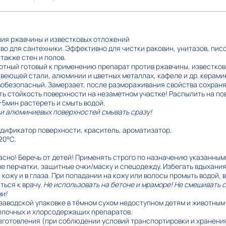
ния ржавчины и известковых отложений
о для сантехники. Эффективно для чистки раковин, унитазов, пис
 также стен и полов.
тный готовый к применению препарат против ржавчины, известковы
веющей стали, алюминии и цветных металлах, кафеле и др. керамик
вобезопасный. Замерзает, после размораживания свойства сохран
ть стойкость поверхности на незаметном участке! Распылить на по
-5мин растереть и смыть водой.
 и алюминиевых поверхностей смывать сразу!
модификатор поверхности, краситель, ароматизатор.
20°С.
асно! Беречь от детей! Применять строго по назначению указанным
е перчатки, защитные очки/маску и спецодежду. Избегать вдыхани
кожу и в глаза. При попадании на кожу или волосы промыть водой, 
ться к врачу.
Не использовать на бетоне и мраморе! Не смешивать 
и!
заводской упаковке в тёмном сухом недоступном детям и животным
щелочных и хлорсодержащих препаратов.
 изготовления (при соблюдении условий транспортировки и хранения