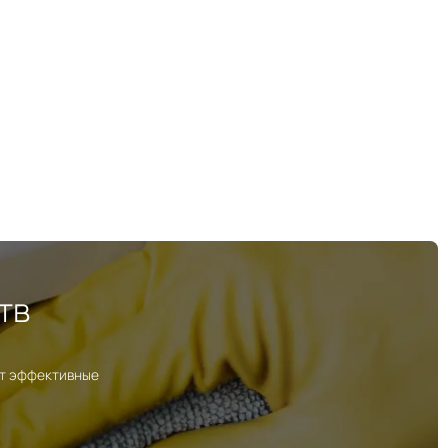
тв
ут эффективные