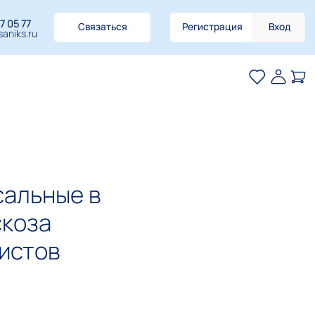
7 05 77
Связаться
Регистрация
Вход
aniks.ru
сальные в
скоза
листов