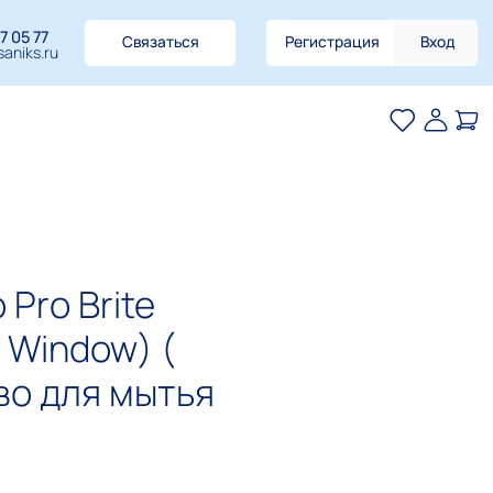
7 05 77
Связаться
Регистрация
Вход
aniks.ru
Pro Brite
 Window) (
во для мытья