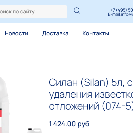
+7 (495) 50
E-mail:
info@s
Новости
Доставка
Контакты
Силан (Silan) 5л, 
удаления известк
отложений (074-5
1 424.00 руб