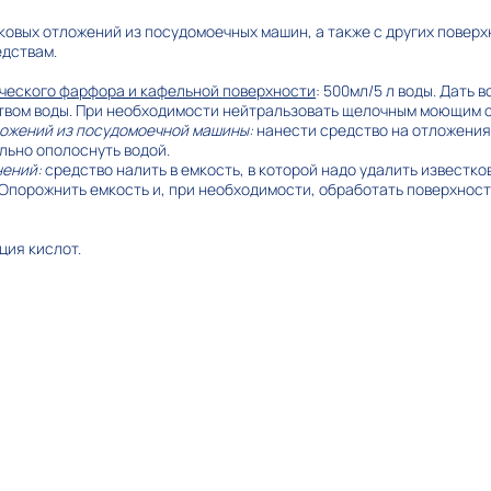
ковых отложений из посудомоечных машин, а также с других поверх
дствам.
ческого фарфора и кафельной поверхности
: 500мл/5 л воды. Дать в
твом воды. При необходимости нейтральзовать щелочным моющим 
ложений из посудомоечной машины
:
нанести средство на отложения 
льно ополоснуть водой.
нений
:
средство налить в емкость, в которой надо удалить известко
. Опорожнить емкость и, при необходимости, обработать поверхнос
ция кислот.