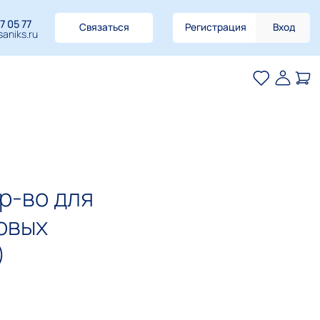
7 05 77
Связаться
Регистрация
Вход
aniks.ru
ср-во для
овых
)