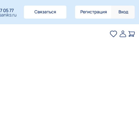
7 05 77
Связаться
Регистрация
Вход
aniks.ru