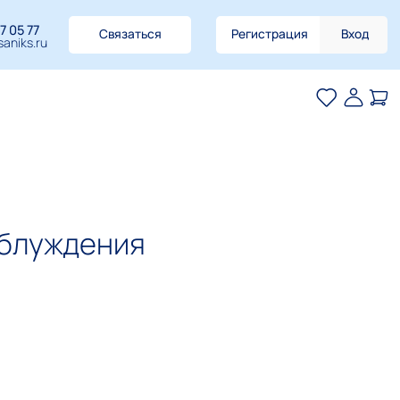
7 05 77
Связаться
Регистрация
Вход
aniks.ru
аблуждения