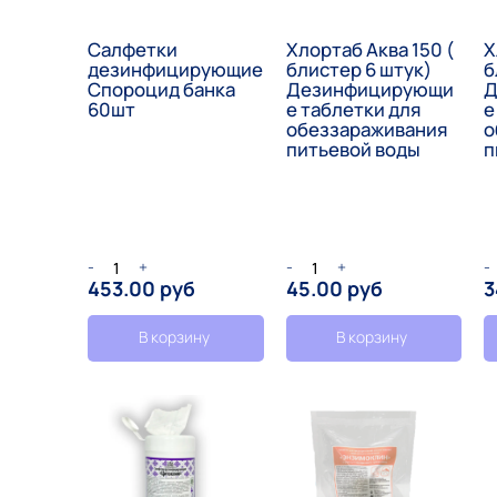
Салфетки
Хлортаб Аква 150 (
Х
дезинфицирующие
блистер 6 штук)
б
Спороцид банка
Дезинфицирующи
Д
60шт
е таблетки для
е
обеззараживания
о
питьевой воды
п
-
+
-
+
-
453.00 руб
45.00 руб
3
В корзину
В корзину