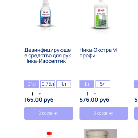
Дезинфицирующе
Ника-Экстра М
е средство для рук
профи
Ника-Изосептик
0,1л
0,75л
1л
1л
5л
-
+
-
+
-
165.00 руб
576.00 руб
5
В корзину
В корзину