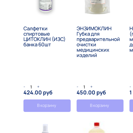
Салфетки
ЭНЗИМОКЛИН
Н
спиртовые
Губка для
(
ЦИТОКЛИН (ИЗС)
предварительной
м
банка 60шт
очистки
д
медицинских
м
изделий
-
+
-
+
-
424.00 руб
450.00 руб
1
В корзину
В корзину