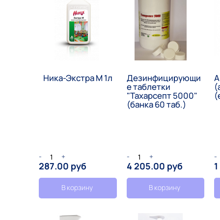
Ника-Экстра М 1л
Дезинфицирующи
А
е таблетки
(
"Тахарсепт 5000"
(
(банка 60 таб.)
-
+
-
+
-
287.00 руб
4 205.00 руб
1
В корзину
В корзину