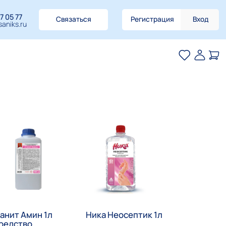
7 05 77
Связаться
Регистрация
Вход
aniks.ru
анит Амин 1л
Ника Неосептик 1л
редство