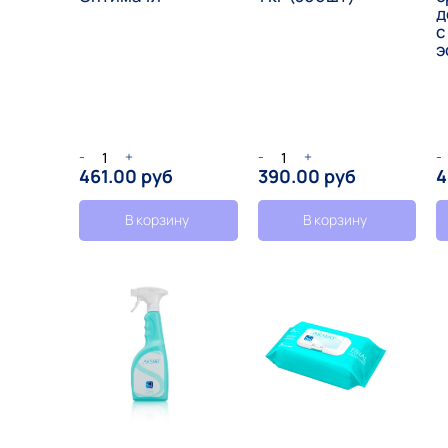
д
с
э
-
+
-
+
-
461.00 руб
390.00 руб
4
В корзину
В корзину