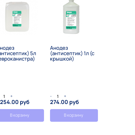
нодез
Анодез
антисептик) 5л
(антисептик) 1л (с
евроканистра)
крышкой)
+
-
+
 254.00 руб
274.00 руб
В корзину
В корзину