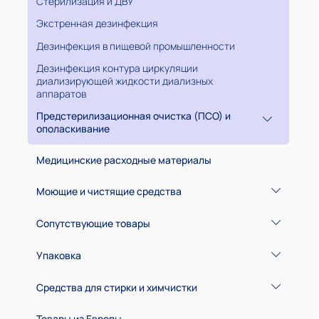
Стерилизация и ДВУ
Средства по уходу за кожей рук
Экстренная дезинфекция
Дезинфекция в пищевой промышленности
Дезинфекция контура циркуляции
диализирующей жидкости диализных
аппаратов
Предстерилизационная очистка (ПСО) и
ополаскивание
Медицинские расходные материалы
Моющие и чистящие средства
Средства для мытья оборудования в пищевой
Сопутствующие товары
промышленности
Вафельное полотно,тряпки, ветошь
Средства для мытья хирургического
Упаковка
инструмента и лабораторной посуды
Губки
Коробки
Средства для реставрационных работ
Средства для стирки и химчистки
Дозаторы
Рукава,пакеты, пленка
Средства для удаления плесени и грибков
Стиральные порошки
Дозаторы для жидкого мыла
Товары из Европы