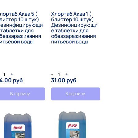
лортаб Аква 5 (
Хлортаб Аква 1 (
листер 10 штук)
блистер 10 штук)
езинфицирующи
Дезинфицирующи
 таблетки для
е таблетки для
беззараживания
обеззараживания
итьевой воды
питьевой воды
+
-
+
4.00 руб
31.00 руб
В корзину
В корзину