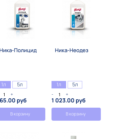
Ника-Полицид
Ника-Неодез
1л
5л
1л
5л
+
-
+
65.00 руб
1 023.00 руб
В корзину
В корзину