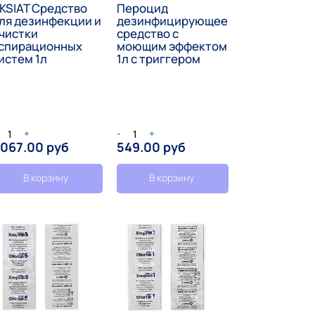
KSIAT Средство
Пероцид
ля дезинфекции и
дезинфицирующее
чистки
средство с
спирационных
моющим эффектом
истем 1л
1л с триггером
+
-
+
 067.00 руб
549.00 руб
В корзину
В корзину