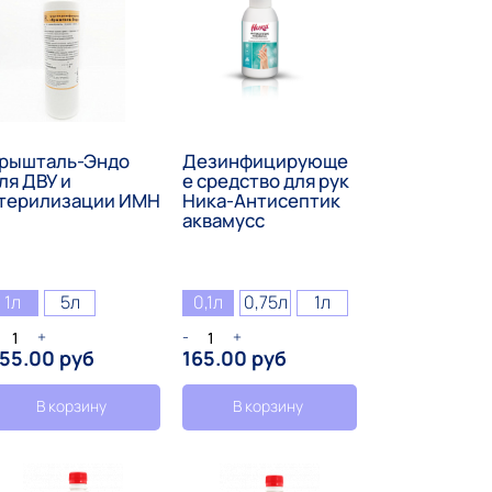
рышталь-Эндо
Дезинфицирующе
ля ДВУ и
е средство для рук
терилизации ИМН
Ника-Антисептик
аквамусс
1л
5л
0,1л
0,75л
1л
+
-
+
55.00 руб
165.00 руб
В корзину
В корзину