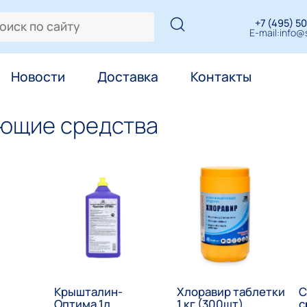
+7 (495) 50
E-mail:
info@s
Новости
Доставка
Контакты
ующие средства
Крышталин-
Хлоравир таблетки
С
Оптима 1л
1 кг (300шт)
с