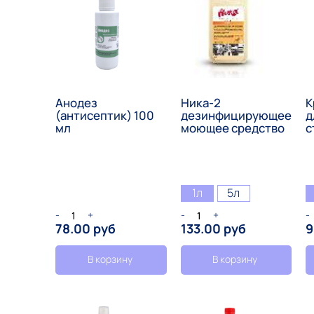
Анодез
Ника-2
К
(антисептик) 100
дезинфицирующее
д
мл
моющее средство
с
1л
5л
-
+
-
+
-
78.00 руб
133.00 руб
9
В корзину
В корзину