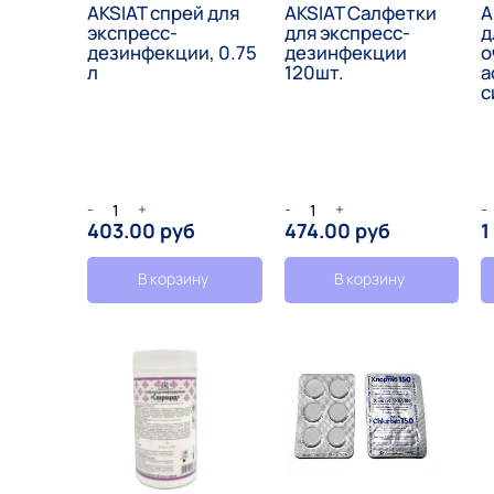
AKSIAT спрей для
AKSIAT Салфетки
A
экспресс-
для экспресс-
д
дезинфекции, 0.75
дезинфекции
о
л
120шт.
а
с
-
+
-
+
-
403.00 руб
474.00 руб
1
В корзину
В корзину