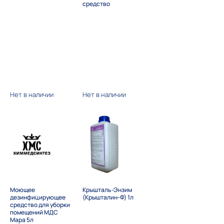
средство
Нет в наличии
Нет в наличии
Моющее
Крышталь-Энзим
дезинфицирующее
(Крышталин-Ф) 1л
средство для уборки
помещений МДС
Мара 5л