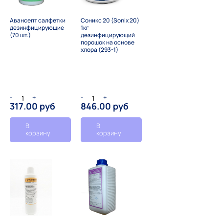
Авансепт салфетки
Соникс 20 (Sonix 20)
дезинфицирующие
1кг
(70 шт.)
дезинфицирующий
порошок на основе
хлора (293-1)
-
+
-
+
317.00 руб
846.00 руб
В
В
корзину
корзину