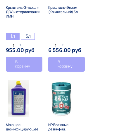
Крышталь-Эндо для
Крышталь-Энзим
ДВУ и стерилизации
(Крышталин Ф) 5л
ИМН
1л
5л
-
+
-
+
955.00 руб
6 556.00 руб
В
В
корзину
корзину
Моющее
NP Влажные
дезинфицирующее
дезинфиц.