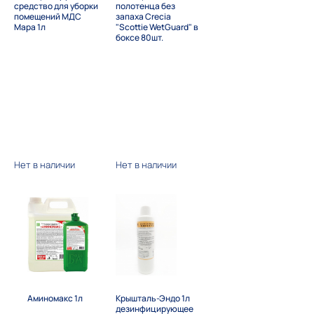
средство для уборки
полотенца без
помещений МДС
запаха Crecia
Мара 1л
"Scottie WetGuard" в
боксе 80шт.
Нет в наличии
Нет в наличии
Аминомакс 1л
Крышталь-Эндо 1л
дезинфицирующее