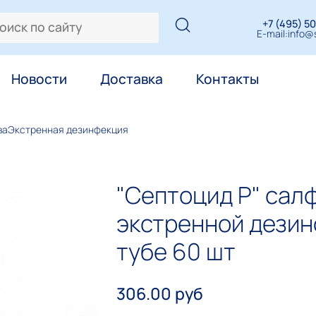
+7 (495) 50
E-mail:
info@s
Новости
Доставка
Контакты
ва
Экстренная дезинфекция
"Септоцид Р" сал
экстренной дезин
тубе 60 шт
306.00 руб