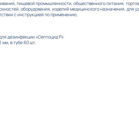
вания, пищевой промышленности, общественного питания, торговл
хностей, оборудования, изделий медицинского назначения, для у
тствии с инструкцией по применению.
 для дезинфекции «Септоцид Р»
 мм, в тубе 60 шт.